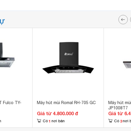
TỰ
T Fulco TY-
Máy hút mùi Romal RH-705 GC
Máy hút mùi
JP1008T7
Giá từ 4.800.000 đ
Giá từ 6.
1
3
n
Có
nơi bán
Có
nơi 