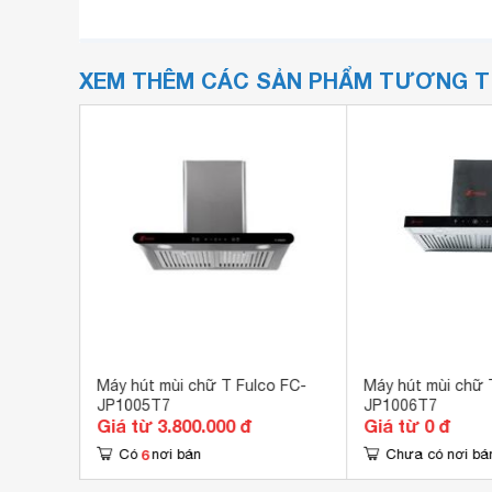
XEM THÊM CÁC SẢN PHẨM TƯƠNG 
6520XH
Máy hút mùi chữ T Fulco FC-
Máy hút mùi chữ 
JP1005T7
JP1006T7
Giá từ 3.800.000 đ
Giá từ 0 đ
6
Có
nơi bán
Chưa có nơi bá