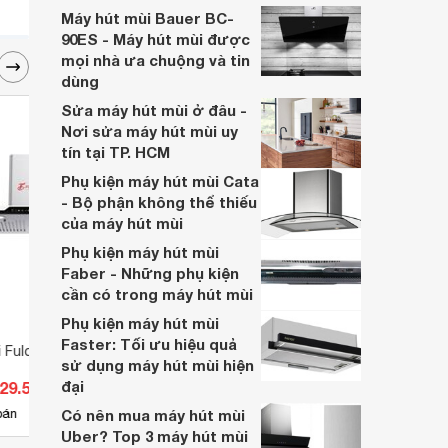
Máy hút mùi Bauer BC-
90ES - Máy hút mùi được
mọi nhà ưa chuộng và tin
dùng
Sửa máy hút mùi ở đâu -
Nơi sửa máy hút mùi uy
tín tại TP. HCM
Phụ kiện máy hút mùi Cata
- Bộ phận không thể thiếu
của máy hút mùi
Phụ kiện máy hút mùi
Faber - Những phụ kiện
cần có trong máy hút mùi
Phụ kiện máy hút mùi
Faster: Tối ưu hiệu quả
 Fulco TY-
Máy hút mùi Kocher K-8872V
Máy h
sử dụng máy hút mùi hiện
HRH-
đại
429.500 đ
Giá từ 3.445.000 đ
Giá 
29
bán
Có nên mua máy hút mùi
Có
nơi bán
Có
Uber? Top 3 máy hút mùi