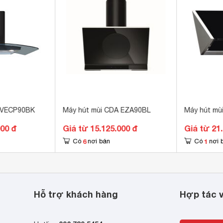
cm
 x 270 x 135 mm
 VECP90BK
Máy hút mùi CDA EZA90BL
Máy hút m
000 đ
Giá từ 15.125.000 đ
Giá từ 21
6
1
Có
nơi bán
Có
nơi 
Hỗ trợ khách hàng
Hợp tác v