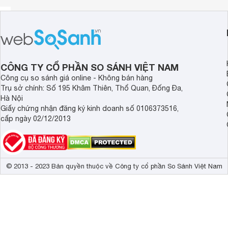
CÔNG TY CỔ PHẦN SO SÁNH VIỆT NAM
Công cụ so sánh giá online - Không bán hàng
Trụ sở chính: Số 195 Khâm Thiên, Thổ Quan, Đống Đa,
Hà Nội
Giấy chứng nhận đăng ký kinh doanh số 0106373516,
cấp ngày 02/12/2013
© 2013 - 2023 Bản quyền thuộc về Công ty cổ phần So Sánh Việt Nam
Lưới lọc hợp kim nhôm cao cấp
Lưới lọc dạng hợp kim nhôm cao cấp của máy hút mùi này 
ra một lớp lọc mạnh mẽ, giúp loại bỏ hiệu quả các hạt bụi v
rời của lưới lọc cũng giúp việc vệ sinh trở nên dễ dàng hơn 
hoạt động của máy.