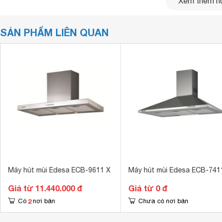
Xem thêm nộ
SẢN PHẨM LIÊN QUAN
Máy hút mùi Edesa ECB-9611 X
Máy hút mùi Edesa ECB-741
Giá từ 11.440.000 đ
Giá từ 0 đ
2
Có
nơi bán
Chưa có nơi bán