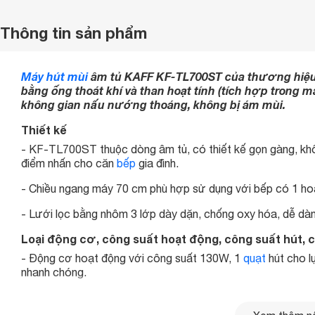
Thông tin sản phẩm
Máy hút mùi
âm tủ KAFF KF-TL700ST
của thương hiệu
bằng ống thoát khí và than hoạt tính (tích hợp trong m
không gian nấu nướng thoáng, không bị ám mùi.
Thiết kế
- KF-TL700ST thuộc dòng âm tủ, có thiết kế gọn gàng, khô
điểm nhấn cho căn
bếp
gia đình.
- Chiều ngang máy 70 cm phù hợp sử dụng với bếp có 1 ho
- Lưới lọc bằng nhôm 3 lớp dày dặn, chống oxy hóa, dễ dà
Loại động cơ, công suất hoạt động, công suất hút, 
- Động cơ hoạt động với công suất 130W, 1
quạt
hút cho l
nhanh chóng.
- Khi hoạt động, máy phát ra tiếng ồn tối đa 48 dB (trong đ
hưởng nhiều đến sinh hoạt của gia đình.