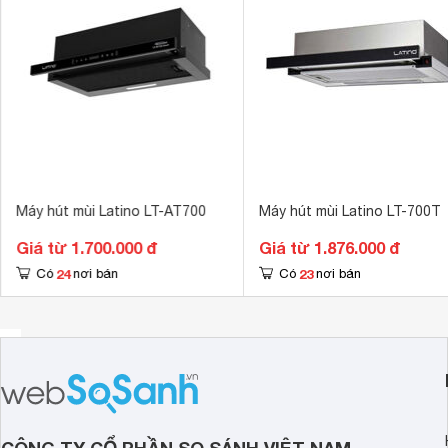
15

Kích thước ống xả khói
 cm
Máy hút mùi Latino LT-AT700
Máy hút mùi Latino LT-700T
Giá từ 1.700.000 đ
Giá từ 1.876.000 đ
24
23
Có
nơi bán
Có
nơi bán