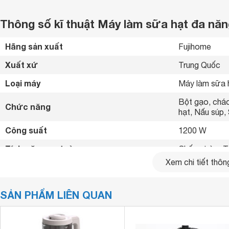
Thông số kĩ thuật Máy làm sữa hạt đa n
Hãng sản xuất
Fujihome 
Xuất xứ
Trung Quốc 
Loại máy
Máy làm sữa 
Bột gạo, chá
Chức năng
hạt, Nấu súp,
Công suất
1200 W
Tính năng an toàn
Chống trào, T
Xem chi tiết thông
Tiện ích
Tự làm sạch 
Chất liệu cối xay
Thủy tinh 
SẢN PHẨM LIÊN QUAN
Chất liệu lưỡi dao
Inox 
Chất liệu máy
Nhựa cao cấp