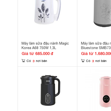
Máy làm sữa đậu nành Magic
Máy làm sữa đậu 
Korea A68 750W 1,3L
Bluestone SMB73
7361) - 1.2 lít, 75
Giá từ 685.000 đ
Giá từ 1.680.00
3
3
Có
nơi bán
Có
nơi bán