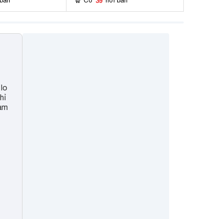
39
 bán
Có
nơi bán
 lo
hỉ
làm