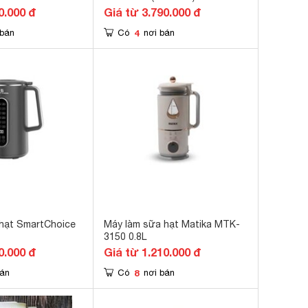
0.000 đ
Giá từ 3.790.000 đ
4
 bán
Có
nơi bán
hạt SmartChoice
Máy làm sữa hạt Matika MTK-
3150 0.8L
0.000 đ
Giá từ 1.210.000 đ
8
bán
Có
nơi bán