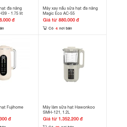
hạt đa năng
Máy xay nấu sữa hạt đa năng
39 - 1.75 lít
Magic Eco AC-55
8.000 đ
Giá từ 880.000 đ
4
bán
Có
nơi bán
hạt Fujihome
Máy làm sữa hạt Hawonkoo
SMH-121, 1.2L
300 đ
Giá từ 1.352.200 đ