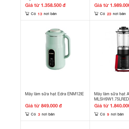
Giá từ 1.358.500 đ
Giá từ 1.989.00
13
23
Có
nơi bán
Có
nơi bán
Máy làm sữa hạt Edra ENM12IE
Máy làm sữa hạt A
MLSH9W1.75LRED
Giá từ 849.000 đ
Giá từ 1.840.00
3
9
Có
nơi bán
Có
nơi bán