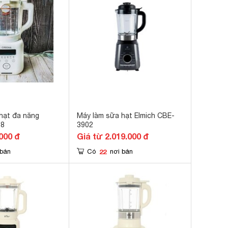
hạt đa năng
Máy làm sữa hạt Elmich CBE-
38
3902
000 đ
Giá từ 2.019.000 đ
22
 bán
Có
nơi bán