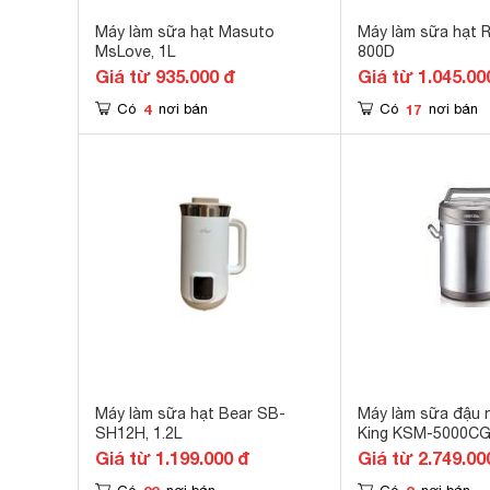
Máy làm sữa hạt Masuto
Máy làm sữa hạt 
MsLove, 1L
800D
Giá từ 935.000 đ
Giá từ 1.045.00
4
17
Có
nơi bán
Có
nơi bán
Máy làm sữa hạt Bear SB-
Máy làm sữa đậu 
SH12H, 1.2L
King KSM-5000CG
CG) - 5.5 lít
Giá từ 1.199.000 đ
Giá từ 2.749.00