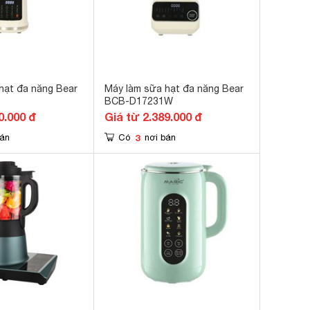
hạt đa năng Bear
Máy làm sữa hạt đa năng Bear
BCB-D17231W
0.000 đ
Giá từ 2.389.000 đ
3
bán
Có
nơi bán