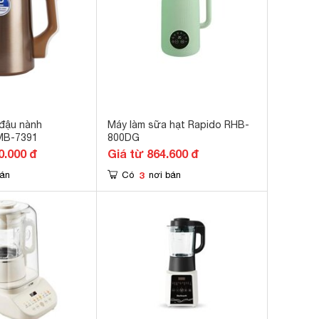
đậu nành
Máy làm sữa hạt Rapido RHB-
MB-7391
800DG
0.000 đ
Giá từ 864.600 đ
3
bán
Có
nơi bán