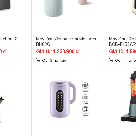
Kuchen KU
Máy làm sữa hạt mini Mokkom-
Máy làm sữa 
BH02G
BCB-E153W2
0 đ
Giá từ 1.230.900 đ
Giá từ 1.59
3
4
Có
nơi bán
Có
nơi 