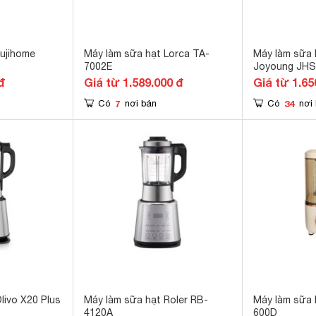
Fujihome
Máy làm sữa hạt Lorca TA-
Máy làm sữa 
7002E
Joyoung JHS
đ
Giá từ 1.589.000 đ
Giá từ 1.65
7
34
Có
nơi bán
Có
nơi
livo X20 Plus
Máy làm sữa hạt Roler RB-
Máy làm sữa 
4120A
600D