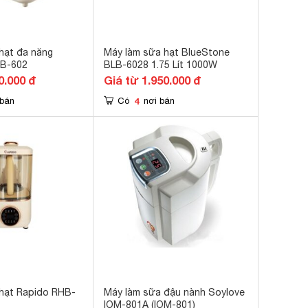
hạt đa năng
Máy làm sữa hạt BlueStone
B-602
BLB-6028 1.75 Lít 1000W
0.000 đ
Giá từ 1.950.000 đ
4
 bán
Có
nơi bán
hạt Rapido RHB-
Máy làm sữa đậu nành Soylove
IOM-801A (IOM-801)