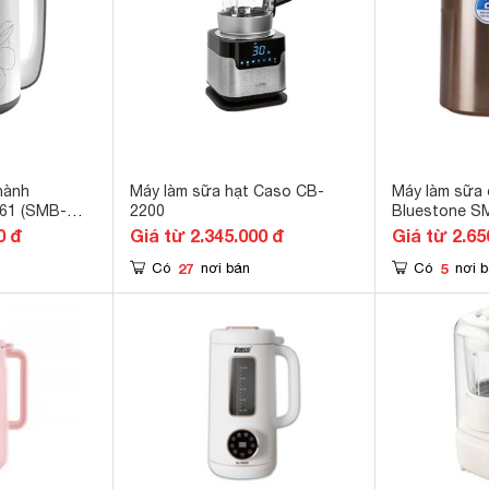
nành
Máy làm sữa hạt Caso CB-
Máy làm sữa 
61 (SMB-
2200
Bluestone S
0W
0 đ
Giá từ 2.345.000 đ
Giá từ 2.65
27
5
Có
nơi bán
Có
nơi 