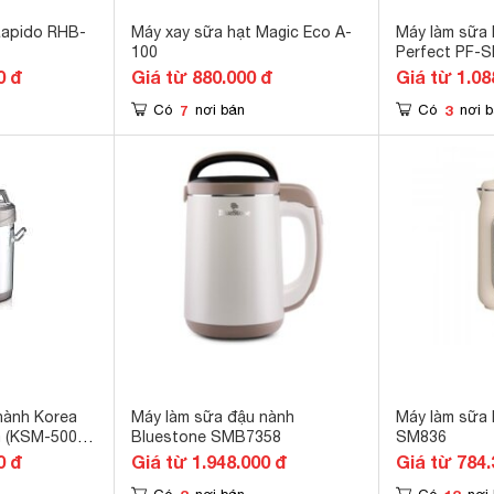
Rapido RHB-
Máy xay sữa hạt Magic Eco A-
Máy làm sữa 
100
Perfect PF-SH
0 đ
Giá từ 880.000 đ
Giá từ 1.08
7
3
Có
nơi bán
Có
nơi 
nành Korea
Máy làm sữa đậu nành
Máy làm sữa 
 (KSM-5000-
Bluestone SMB7358
SM836
0 đ
Giá từ 1.948.000 đ
Giá từ 784.