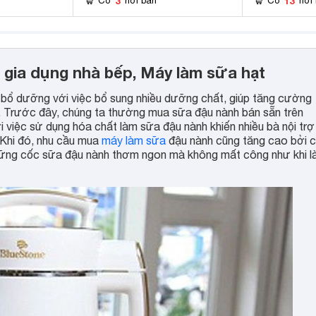
3
13
Có
nơi bán
Có
nơi
ồ gia dụng nhà bếp, Máy làm sữa hạt
 bổ dưỡng với việc bổ sung nhiều dưỡng chất, giúp tăng cường
. Trước đây, chúng ta thường mua sữa đậu nành bán sẵn trên
ới việc sử dụng hóa chất làm sữa đậu nành khiến nhiều bà nội trợ
 Khi đó, nhu cầu mua
máy làm sữa
đậu nành cũng tăng cao bởi c
những cốc sữa đậu nành thơm ngon mà không mất công như khi 