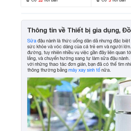
22
3
Có
nơi bán
Có
nơi bán
Thông tin về Thiết bị gia dụng, Đ
Sữa
đậu nành là thức uống dân dã nhưng đặc biệt
sức khỏe và vóc dáng của cả trẻ em và người lớn
đường, tuy nhiên nhiều vụ việc gần đây liên quan t
lắng, và chuyển hướng sang tự làm sữa đậu nành.
với những thao tác đơn giản, bạn đã có thể tìm 
thông thường bằng
máy xay sinh tố
nữa.