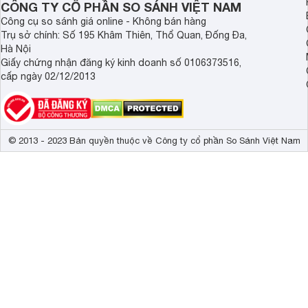
CÔNG TY CỔ PHẦN SO SÁNH VIỆT NAM
Công cụ so sánh giá online - Không bán hàng
Trụ sở chính: Số 195 Khâm Thiên, Thổ Quan, Đống Đa,
Hà Nội
Giấy chứng nhận đăng ký kinh doanh số 0106373516,
HỆ THỐNG HÚT ẨM TỰ ĐỘNG
cấp ngày 02/12/2013
Với chế độ này, thiết bị tự động điều chỉnh hoạt động của 
bầu không khí dễ chịu trong phòng.
© 2013 - 2023 Bản quyền thuộc về Công ty cổ phần So Sánh Việt Nam