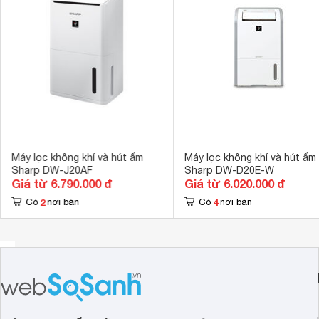
Công nghệ Inverter
Không 
Công nghệ kháng khuẩn
Plasmacluster
Khử mùi
Khử mùi thuốc
Sấy khô quần á
Tính năng
Hút ẩm tự độ
Kích thước
360 x 260 x 
Trọng lượng
12.2 Kg
Máy lọc không khí và hút ẩm
Máy lọc không khí và hút ẩm
Sharp DW-J20AF
Sharp DW-D20E-W
Giá từ 6.790.000 đ
Giá từ 6.020.000 đ
2
4
Có
nơi bán
Có
nơi bán