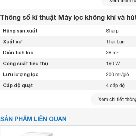
Xem thêm nộ
Thông số kĩ thuật Máy lọc không khí và 
Hãng sản xuất
Sharp 
SẤY KHÔ QUẦN ÁO NHANH CHÓNG
Nhanh chóng sấy khô quần áo bằng tốc độ
quạt
tối đa kết
Xuất xứ
Thái Lan 
quần áo giúp cho việc sấy khô nhanh chóng và hiệu quả hơn
Diện tích lọc
38 m²
Công suất tiêu thụ
190 W
Lưu lượng lọc
200 m³/giờ
Cấp độ quạt
4 cấp độ 
Bộ lọc bụi, kháng khuẩn, khử mùi
Lọc bụi thô, L
Xem chi tiết thông
Cảm biến
Cảm biến bụi 
SẢN PHẨM LIÊN QUAN
Đèn hiện thị
Đèn báo hoạt
Điều khiển qua Smartphone
Không 