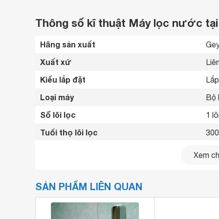
Thông số kĩ thuật Máy lọc nước tại
Hãng sản xuất
Gey
Xuất xứ
Liê
Kiểu lắp đặt
Lắp 
Loại máy
Bộ 
Số lõi lọc
1 lõ
Tuổi thọ lõi lọc
3000
Công suất lọc
60 l
Xem chi
Hệ thống van điều tiết
Van
SẢN PHẨM LIÊN QUAN
Kích thước
20 
Khối lượng
0.8