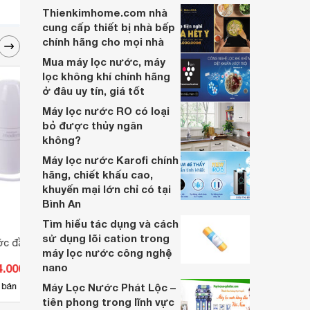
Thienkimhome.com nhà
cung cấp thiết bị nhà bếp
chính hãng cho mọi nhà
Mua máy lọc nước, máy
lọc không khí chính hãng
ở đâu uy tín, giá tốt
Máy lọc nước RO có loại
bỏ được thủy ngân
không?
Máy lọc nước Karofi chính
hãng, chiết khấu cao,
khuyến mại lớn chỉ có tại
Bình An
Tìm hiểu tác dụng và cách
sử dụng lõi cation trong
ớc đầu vòi Aquaphor
Máy lọc nước Unilever Pureit
Máy l
máy lọc nước công nghệ
Classic
nano
4.000 đ
Giá từ 890.000 đ
Giá 
39
 bán
Máy Lọc Nước Phát Lộc –
Có
nơi bán
Có
tiên phong trong lĩnh vực