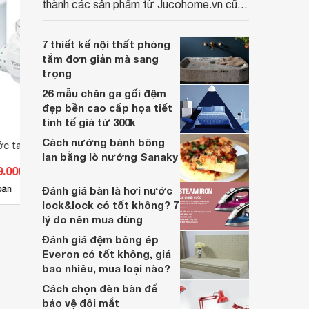
thành các sản phẩm từ Jucohome.vn cũng
luôn tốt nhất cho người sử dụng.
7 thiết kế nội thất phòng
tắm đơn giản mà sang
trọng
26 mẫu chăn ga gối đệm
đẹp bền cao cấp họa tiết
tinh tế giá từ 300k
Cách nướng bánh bông
c tại vòi Torayvino
Máy lọc nước tại vòi Mitsubishi
Máy l
lan bằng lò nướng Sanaky
Cleansui CSP801
PF-T
9.000 đ
Giá từ 651.000 đ
Giá 
2
bán
Có
nơi bán
Ch
Đánh giá bàn là hơi nước
lock&lock có tốt không? 7
lý do nên mua dùng
Đánh giá đệm bông ép
Everon có tốt không, giá
bao nhiêu, mua loại nào?
Cách chọn đèn bàn để
bảo vệ đôi mắt