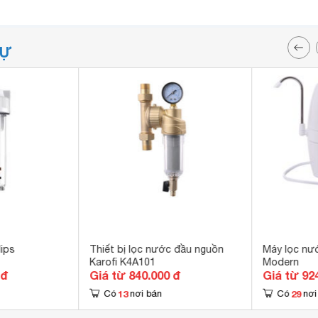
TỰ
ips
Thiết bị lọc nước đầu nguồn
Máy lọc nư
Karofi K4A101
Modern
 đ
Giá từ 840.000 đ
Giá từ 92
13
29
Có
nơi bán
Có
nơi