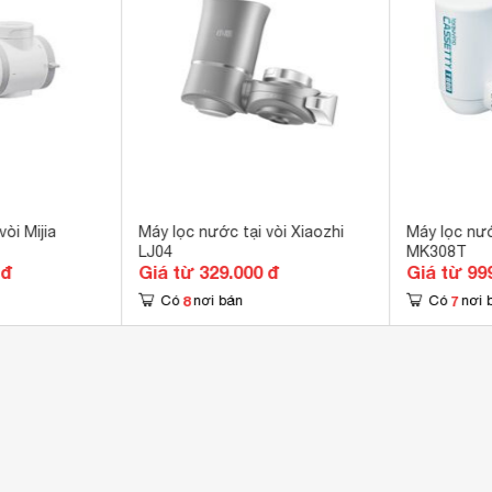
òi Mijia
Máy lọc nước tại vòi Xiaozhi
Máy lọc nướ
LJ04
MK308T
 đ
Giá từ 329.000 đ
Giá từ 99
8
7
Có
nơi bán
Có
nơi 