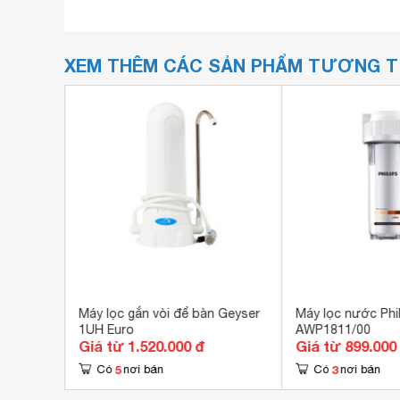
XEM THÊM CÁC SẢN PHẨM TƯƠNG 
LBQ-U06
Máy lọc gắn vòi để bàn Geyser
Máy lọc nước Phil
1UH Euro
AWP1811/00
Giá từ 1.520.000 đ
Giá từ 899.000
5
3
Có
nơi bán
Có
nơi bán