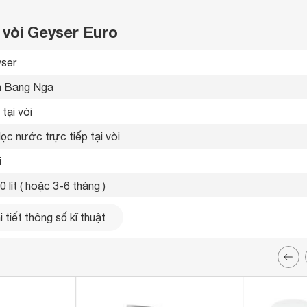
 vòi Geyser Euro
ser 
n Bang Nga 
tại vòi 
lọc nước trực tiếp tại vòi 
i
 lít ( hoặc 3-6 tháng ) 
ít/giờ
 tiết thông số kĩ thuật
 đảo chiều 
x 100 x 20 mm
 kg