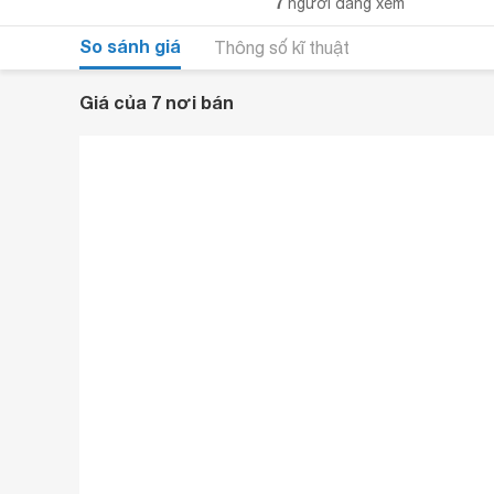
7
người đang xem
So sánh giá
Thông số kĩ thuật
Giá của 7 nơi bán