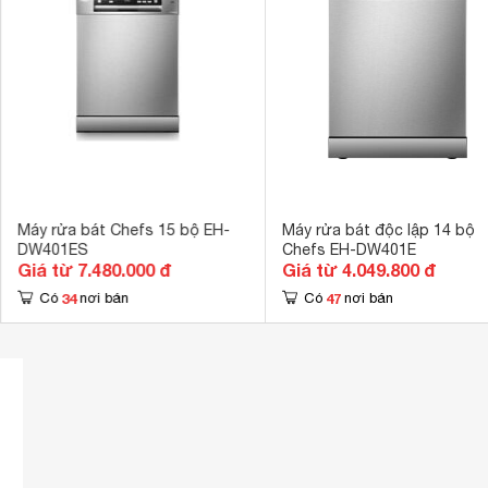
Kích thước
595x550x50
Trọng lượng
49 kg
Máy rửa bát Chefs 15 bộ EH-
Máy rửa bát độc lập 14 bộ
DW401ES
Chefs EH-DW401E
Giá từ 7.480.000 đ
Giá từ 4.049.800 đ
34
47
Có
nơi bán
Có
nơi bán