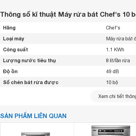
Thông số kĩ thuật Máy rửa bát Chef's 1
Hãng
Chef's 
Loại máy
Máy rửa bát đ
Công suất
1.1 KWh
Lượng nước tiêu thụ
8 lít/lần rửa
Độ ồn
49 dB
Số chén bát rửa được
10 bộ
Bảng điều khiển
Cảm ứng 
Xem chi tiết thông
Số chương trình hoạt động
8 chương trìn
SẢN PHẨM LIÊN QUAN
Tính năng an toàn
Chế độ khoá a
Hẹn giờ rửa
1-24 giờ 