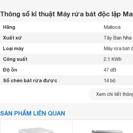
Thông số kĩ thuật Máy rửa bát độc lập M
Hãng
Malloca 
Xuất xứ
Tây Ban Nha 
Loại máy
Máy rửa bát đ
Công suất
2.1 KWh
Độ ồn
47 dB
Số chén bát rửa được
14 bộ
Chất liệu vỏ máy
Inox 
Xem chi tiết thông
Chất liệu cửa
Inox 
SẢN PHẨM LIÊN QUAN
Bảng điều khiển
Điện tử 
Số chương trình hoạt động
8 chương trìn