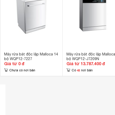
Công nghệ rửa
Rửa nước nó
Tính năng an toàn
Khóa an toàn 
Hẹn giờ rửa
1-24h 
Kích thước
598 x 600 x 
Trọng lượng
47 kg
Máy rửa bát độc lập Malloca 14
Máy rửa bát độc lập Malloca
bộ WQP12-7227
bộ WQP12-J7209N
Giá từ 0 đ
Giá từ 13.787.400 đ
41
Chưa có nơi bán
Có
nơi bán