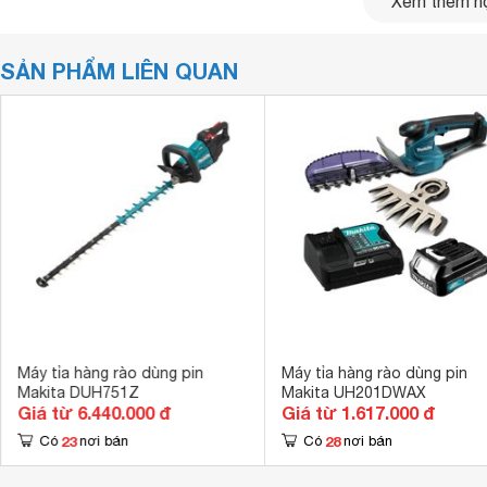
Xem thêm nộ
SẢN PHẨM LIÊN QUAN
Lưu ý:
Hình ảnh sản phẩm chỉ có tính chất minh họa, chi ti
phẩm thực tế.
Máy tỉa hàng rào dùng pin
Máy tỉa hàng rào dùng pin
Makita DUH751Z
Makita UH201DWAX
Giá từ 6.440.000 đ
Giá từ 1.617.000 đ
23
28
Có
nơi bán
Có
nơi bán