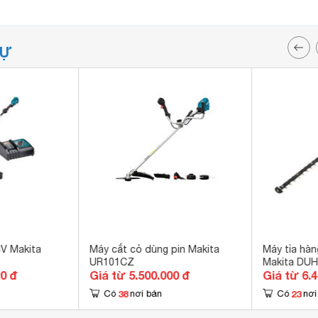
TỰ
8V Makita
Máy cắt cỏ dùng pin Makita
Máy tỉa hàn
UR101CZ
Makita DU
20 đ
Giá từ 5.500.000 đ
Giá từ 6.
38
23
Có
nơi bán
Có
nơi