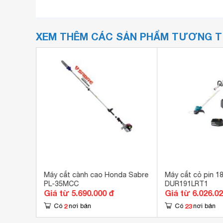
XEM THÊM CÁC SẢN PHẨM TƯƠNG 
er
Máy cắt cành cao Honda Sabre
Máy cắt cỏ pin 1
PL-35MCC
DUR191LRT1
Giá từ 5.690.000 đ
Giá từ 6.026.0
2
23
Có
nơi bán
Có
nơi bán