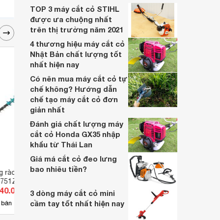
sử dụng.
TOP 3 máy cắt cỏ STIHL
được ưa chuộng nhất
trên thị trường năm 2021
4 thương hiệu máy cắt cỏ
Nhật Bản chất lượng tốt
nhất hiện nay
Có nên mua máy cắt cỏ tự
chế không? Hướng dẫn
chế tạo máy cắt cỏ đơn
giản nhất
Đánh giá chất lượng máy
cắt cỏ Honda GX35 nhập
khẩu từ Thái Lan
Giá má cắt cỏ đeo lưng
bao nhiêu tiền?
g rào dùng pin
Máy cắt tỉa hàng rào Makita
Máy 
H751Z
DUH502Z
440.000 đ
Giá từ 2.871.000 đ
Giá 
3 dòng máy cắt cỏ mini
cầm tay tốt nhất hiện nay
37
 bán
Có
nơi bán
Có