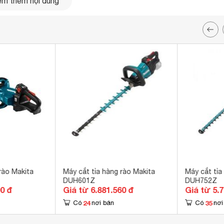
m thêm nội dung
ộng cơ 2 thì dung tích 21,2cc mang lại sức mạnh tin cậy.
chống rung giúp giảm mệt mỏi cho người dùng.
rào Makita
Máy cắt tỉa hàng rào Makita
Máy cắt tỉa
DUH601Z
DUH752Z
00 đ
Giá từ 6.881.560 đ
Giá từ 5.
24
35
Có
nơi bán
Có
nơi