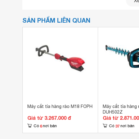
Xe
SẢN PHẨM LIÊN QUAN
Máy cưa
tỉa cành hàng rào Echo HCR1510
Echo HCR1510 là dòng máy cắt tỉa hàng rào với đ
Dụng cụ làm vườn này được trang bị chức năng 
ng pin
Máy cắt tỉa hàng rào M18 FOPH
Máy cắt tỉa hàng 
DUH502Z
Giá từ 3.267.000 đ
Giá từ 2.871.0
6
37
Có
nơi bán
Có
nơi bán