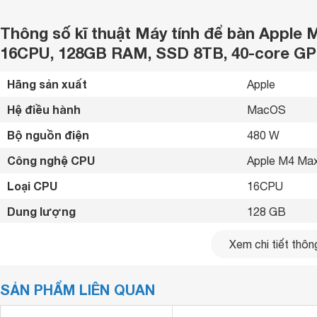
Thông số kĩ thuật Máy tính để bàn Apple 
16CPU, 128GB RAM, SSD 8TB, 40-core G
Hãng sản xuất
Apple 
Hệ điều hành
MacOS 
Bộ nguồn điện
480 W
Công nghệ CPU
Apple M4 Max
Loại CPU
16CPU 
Dung lượng
128 GB
Loại ổ cứng
SSD 
Xem chi tiết thông
Dung lượng
8TB 
SẢN PHẨM LIÊN QUAN
Bộ xử lý
40-core GPU
Kiểu card đồ họa
Card tích hợp