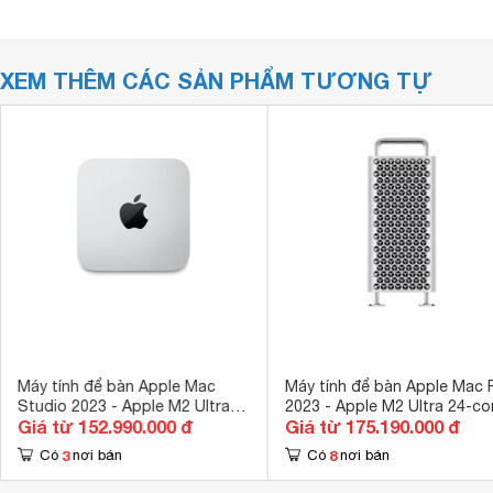
XEM THÊM CÁC SẢN PHẨM TƯƠNG TỰ
Máy tính để bàn Apple Mac
Máy tính để bàn Apple Mac 
Studio 2023 - Apple M2 Ultra
2023 - Apple M2 Ultra 24-co
Giá từ 152.990.000 đ
Giá từ 175.190.000 đ
24-core, RAM 128GB, SSD 1TB,
CPU, 64GB RAM, SSD 1TB, 
GPU 76-core
core GPU, Dạng tháp đứng
3
8
Có
nơi bán
Có
nơi bán