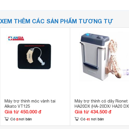
XEM THÊM CÁC SẢN PHẨM TƯƠNG TỰ
Máy trợ thính móc vành tai
Máy trợ thính có dây Rionet
Alkato VT125
HA20DX (HA-20DX/ HA20 DX
Giá từ 450.000 đ
Giá từ 434.500 đ
8
41
Có
nơi bán
Có
nơi bán