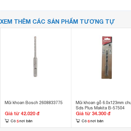
XEM THÊM CÁC SẢN PHẨM TƯƠNG TỰ
Mũi khoan Bosch 2608833775
Mũi khoan gỗ 6.0x123mm ch
Sds Plus Makita B-57504
Giá từ 42.020 đ
Giá từ 34.300 đ
5
6
Có
nơi bán
Có
nơi bán