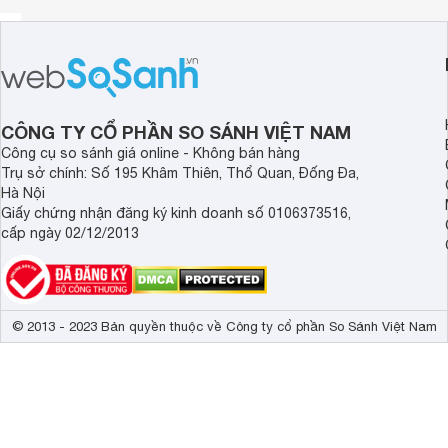
CÔNG TY CỔ PHẦN SO SÁNH VIỆT NAM
Công cụ so sánh giá online - Không bán hàng
Trụ sở chính: Số 195 Khâm Thiên, Thổ Quan, Đống Đa,
Mũi khoan kính 5mm Makita D-31429 thường được gắn v
Hà Nội
loại vật liệu như gỗ, mica, kính chịu lực, gạch men,… Với ch
Giấy chứng nhận đăng ký kinh doanh số 0106373516,
thao tác tháo lắp phụ kiện này vào các loại
máy khoan
cầm 
cấp ngày 02/12/2013
Mũi khoan kính 5mm Makita D-31429 được sử dụng thép tin
Bên cạnh đó, thiết kế hình mũi giáo giúp sản phẩm này có tố
một điểm nhỏ trên bề mặt vật liệu. Chính đặc điểm này giúp
gạch men, những vật liệu vốn rất dễ vỡ.
© 2013 - 2023 Bản quyền thuộc về Công ty cổ phần So Sánh Việt Nam
Kích thước nhỏ gọn giúp người dùng có thể đem theo mũi
dễ dàng để sử dụng bất cứ khi nào. Sản phẩm này chỉ cần l
đã có thể thoải mái sử dụng nó trong suốt nhiều năm.