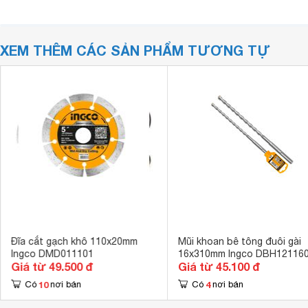
XEM THÊM CÁC SẢN PHẨM TƯƠNG TỰ
Đĩa cắt gạch khô 110x20mm
Mũi khoan bê tông đuôi gài
Ingco DMD011101
16x310mm Ingco DBH12116
Giá từ 49.500 đ
Giá từ 45.100 đ
10
4
Có
nơi bán
Có
nơi bán