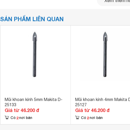
Xem thêm nộ
SẢN PHẨM LIÊN QUAN
Mũi khoan kính 5mm Makita D-
Mũi khoan kính 4mm Makita 
25133
25127
Giá từ 46.200 đ
Giá từ 46.200 đ
2
2
Có
nơi bán
Có
nơi bán