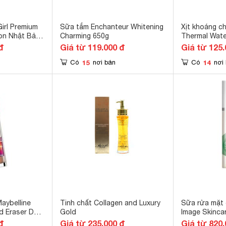
irl Premium
Sữa tắm Enchanteur Whitening
Xịt khoáng c
on Nhật Bản
Charming 650g
Thermal Wate
đ
Giá từ 119.000 đ
Giá từ 125.
15
14
Có
nơi bán
Có
nơi
aybelline
Tinh chất Collagen and Luxury
Sữa rửa mặt 
d Eraser Dark
Gold
Image Skinca
Balancing Fac
đ
Giá từ 235.000 đ
Giá từ 820.