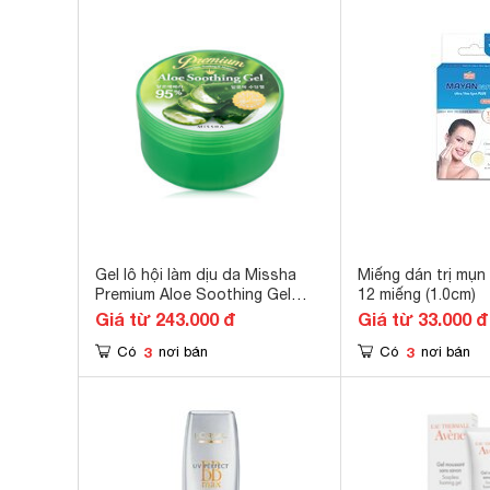
Gel lô hội làm dịu da Missha
Miếng dán trị mụ
Premium Aloe Soothing Gel
12 miếng (1.0cm)
300ml
Giá từ 243.000 đ
Giá từ 33.000 đ
3
3
Có
nơi bán
Có
nơi bán