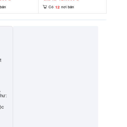
12
 bán
Có
nơi bán
t
,
như:
ộc