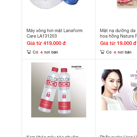
Máy xông hơi mặt Lanaform
Mặt nạ dưỡng da 
Care LA131203
hoa hồng Nature R
Nature Rose Mask
Giá từ 419.000 đ
Giá từ 19.000 đ
4
4
Có
nơi bán
Có
nơi bán