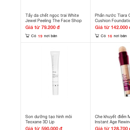
Tẩy da chết ngọc trai White
Phấn nước Tiara G
Jewel Peeling The Face Shop
Cushion Foundati
13g
Giá từ 79.200 đ
Giá từ 142.000 
19
16
Có
nơi bán
Có
nơi bán
Son dưỡng tạo hình môi
Che khuyết điểm M
Teoxane 3D Lip
Instant Age Rewin
Circles
Giá từ 590.000 đ
Giá từ 128.700 