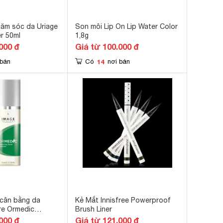
hăm sóc da Uriage
Son môi Lip On Lip Water Color
r 50ml
1,8g
000 đ
Giá từ 100.000 đ
14
 bán
Có
nơi bán
cân bằng da
Kẻ Mắt Innisfree Powerproof
re Ormedic
Brush Liner
ial Cleanser
000 đ
Giá từ 121.000 đ