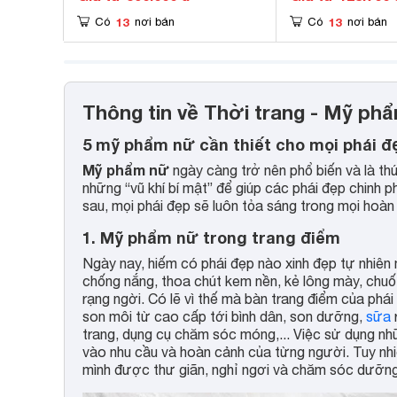
13
13
Có
nơi bán
Có
nơi bán
Thông tin về Thời trang - Mỹ p
5 mỹ phẩm nữ cần thiết cho mọi phái đ
Mỹ phẩm nữ
ngày càng trở nên phổ biến và là thứ
những “vũ khí bí mật” để giúp các phái đẹp chinh 
sau, mọi phái đẹp sẽ luôn tỏa sáng trong mọi hoà
1. Mỹ phẩm nữ trong trang điểm
Ngày nay, hiếm có phái đẹp nào xinh đẹp tự nhiê
chống nắng, thoa chút kem nền, kẻ lông mày, chuốt m
rạng ngời. Có lẽ vì thế mà bàn trang điểm của ph
son môi từ cao cấp tới bình dân, son dưỡng,
sữa
trang, dụng cụ chăm sóc móng,... Việc sử dụng nh
vào nhu cầu và hoàn cảnh của từng người. Tuy nhi
mình được thư giãn, nghỉ ngơi và chăm sóc dưỡng 