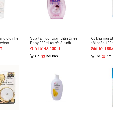
ang dịu nhẹ
Sữa tắm gội toàn thân Dnee
Xịt khử mùi Et
Avène
Baby 380ml (dưới 3 tuổi)
hôi chân 100
 Gel 125ml
đ
Giá từ 48.400 đ
Giá từ 189.
33
25
Có
nơi bán
Có
nơi