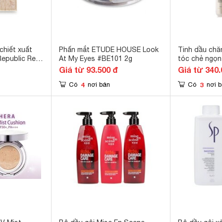
chiết xuất
Phấn mắt ETUDE HOUSE Look
Tinh dầu chă
epublic Real
At My Eyes #BE101 2g
tóc chẻ ngọn 
 Sheet
Lipidium 2x15
Giá từ 93.500 đ
Giá từ 340.
4
3
Có
nơi bán
Có
nơi 