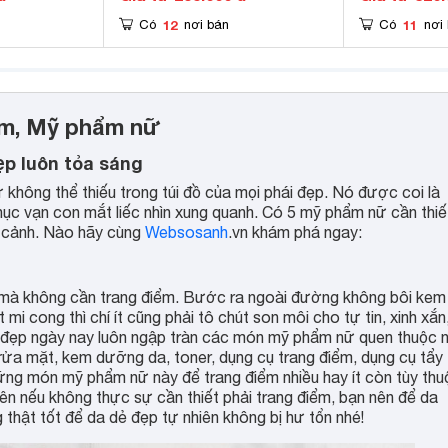
12
11
Có
nơi bán
Có
nơi
hẩm, Mỹ phẩm nữ
ẹp luôn tỏa sáng
 không thể thiếu trong túi đồ của mọi phái đẹp. Nó được coi là
phục vạn con mắt liếc nhìn xung quanh. Có 5 mỹ phẩm nữ cần thiế
n cảnh. Nào hãy cùng
Websosanh
.vn khám phá ngay:
n mà không cần trang điểm. Bước ra ngoài đường không bôi kem
i cong thì chí ít cũng phải tô chút son môi cho tự tin, xinh xắn
ái đẹp ngày nay luôn ngập tràn các món mỹ phẩm nữ quen thuộc 
rửa mặt, kem dưỡng da, toner, dụng cụ trang điểm, dụng cụ tẩy
ững món mỹ phẩm nữ này để trang điểm nhiều hay ít còn tùy thu
ên nếu không thực sự cần thiết phải trang điểm, bạn nên để da
thật tốt để da dẻ đẹp tự nhiên không bị hư tổn nhé!