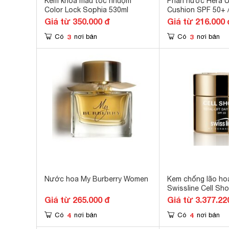
Kem khóa màu tóc nhuộm
Phấn nước Hera U
Color Lock Sophia 530ml
Cushion SPF 50+
Giá từ 350.000 đ
Giá từ 216.000 
3
3
Có
nơi bán
Có
nơi bán
Nước hoa My Burberry Women
Kem chống lão ho
Swissline Cell Sho
Day Cream SPF 2
Giá từ 265.000 đ
Giá từ 3.377.22
4
4
Có
nơi bán
Có
nơi bán