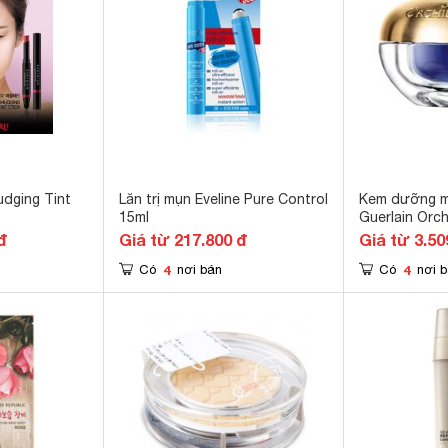
dging Tint
Lăn trị mụn Eveline Pure Control
Kem dưỡng m
15ml
Guerlain Orch
and Lip
đ
Giá từ 217.800 đ
Giá từ 3.50
4
4
Có
nơi bán
Có
nơi 