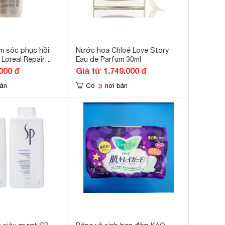
m sóc phục hồi
Nước hoa Chloé Love Story
Loreal Repair
Eau de Parfum 30ml
ml
000 đ
Giá từ 1.749.000 đ
3
bán
Có
nơi bán