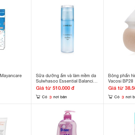
n Mayancare
Sữa dưỡng ẩm và làm mềm da
Bông phấn hì
Sulwhasoo Essential Balancing
Vacosi BP28
Emulsion 125ml
Giá từ 510.000 đ
Giá từ 38.5
3
3
Có
nơi bán
Có
nơi 