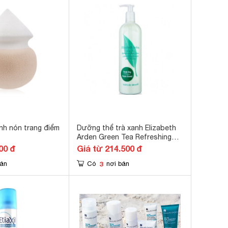
nh nón trang điểm
Dưỡng thể trà xanh Elizabeth
Arden Green Tea Refreshing
Body Lotion 500ml
00 đ
Giá từ 214.500 đ
3
bán
Có
nơi bán