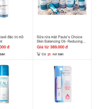
iaxil đặc trị mồ
Sữa rửa mặt Paula's Choice
ml
Skin Balancing Oil- Reducing
Cleanser 237ml
000 đ
Giá từ 389.000 đ
21
 bán
Có
nơi bán