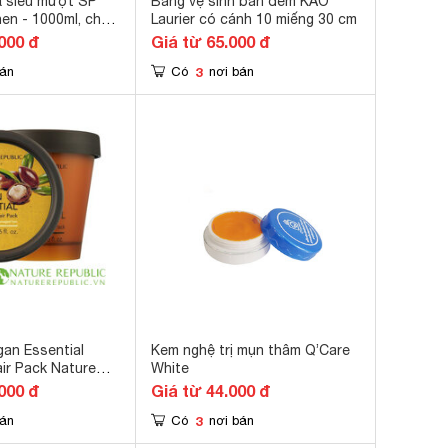
ả siêu mượt SP
Băng vệ sinh ban đêm KAO
en - 1000ml, cho
Laurier có cánh 10 miếng 30 cm
000 đ
Giá từ 65.000 đ
3
bán
Có
nơi bán
gan Essential
Kem nghệ trị mụn thâm Q’Care
ir Pack Nature
White
000 đ
Giá từ 44.000 đ
3
bán
Có
nơi bán