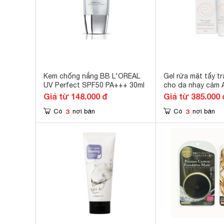
Kem chống nắng BB L'OREAL
Gel rửa mặt tẩy tr
UV Perfect SPF50 PA+++ 30ml
cho da nhạy cảm 
Soapless Foaming
Giá từ 148.000 đ
Giá từ 385.000 
3
3
Có
nơi bán
Có
nơi bán