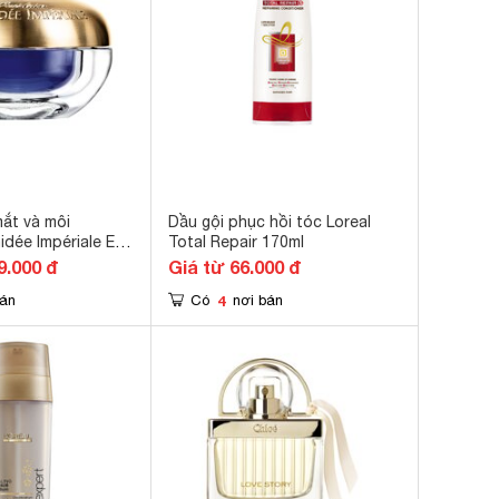
ắt và môi
Dầu gội phục hồi tóc Loreal
idée Impériale Eye
Total Repair 170ml
9.000 đ
Giá từ 66.000 đ
4
bán
Có
nơi bán