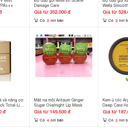
V Mist
Bộ dầu gội Mise En Scene
Bộ dầu gội x
 /PA+++
Damage Care
Wella Smooth
tóc thẳng
đ
Giá từ 352.000 đ
Giá từ 528.
3
3
Có
nơi bán
Có
nơi 
á và nâng cơ
Mặt nạ môi Aritaum Ginger
Kem ủ tóc Ar
ck Total-Lift
Sugar Overnight Lip Mask
Deep Care Ha
0
Republic
0 đ
Giá từ 149.500 đ
Giá từ 187.
4
3
Có
nơi bán
Có
nơi 