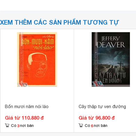
XEM THÊM CÁC SẢN PHẨM TƯƠNG TỰ
Bốn mươi năm nói láo
Cây thập tự ven đường
Giá từ 110.880 đ
Giá từ 96.800 đ
3
6
Có
nơi bán
Có
nơi bán