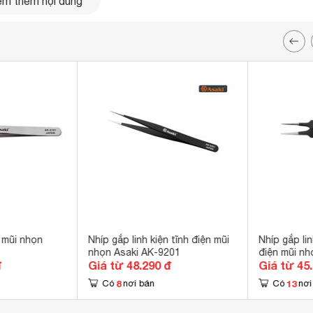
m thêm nội dung
n mũi nhọn
Nhíp gắp linh kiện tĩnh điện mũi
Nhíp gắp li
nhọn Asaki AK-9201
điện mũi nh
đ
Giá từ 48.290 đ
Giá từ 45
8
13
Có
nơi bán
Có
nơi