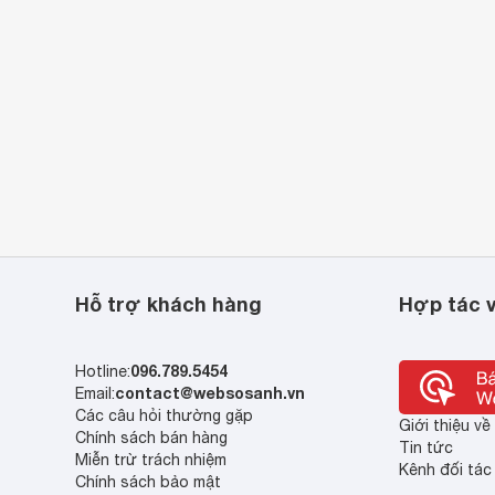
Asaki AK-9194 là dụng cụ cầm tay chất lượng của hãng Asaki,
ới và quen thuộc với người dùng Việt. Sản phẩm của thương hiệu
cả tương xứng.
saki AK-9194 là dụng cụ chuyên dụng cho việc với các chi tiết
g việc như lắp đặt, sửa chữa, bảo dưỡng, bảo trì các thiết bị
ệu quả không nên bỏ qua.
Asaki AK-9194 có thiết kế nhỏ gọn nên dễ bảo quản, mang theo.
Hỗ trợ khách hàng
Hợp tác v
096.789.5454
Hotline:
contact@websosanh.vn
Email:
Các câu hỏi thường gặp
Giới thiệu v
Chính sách bán hàng
Tin tức
Miễn trừ trách nhiệm
Kênh đối tác
Chính sách bảo mật