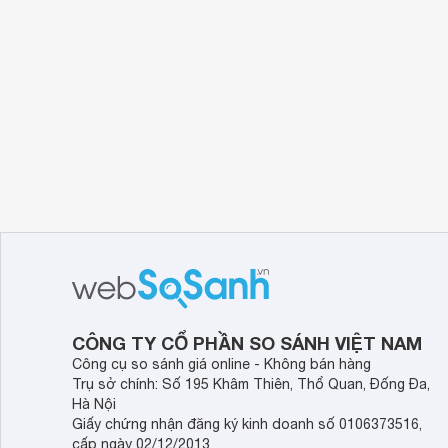
Nhíp inox gắp linh kiện mũi nhọn 120 x 9 x 2mm 
một thương hiệu uy tín, lâu đời, nổi tiếng thế gi
đến từ Nhật này luôn có chất lượng cao và giá 
Nhíp inox gắp linh kiện mũi nhọn 120 x 9 x 2mm A
nhỏ mà tay không không thể cầm. Nếu bạn làm côn
gia dụng,…thì đây là sản phẩm hỗ trợ đắc lực, hi
Nhíp inox gắp linh kiện mũi nhọn 120 x 9 x 2mm 
CÔNG TY CỔ PHẦN SO SÁNH VIỆT NAM
Công cụ so sánh giá online - Không bán hàng
Trụ sở chính: Số 195 Khâm Thiên, Thổ Quan, Đống Đa,
Hà Nội
Giấy chứng nhận đăng ký kinh doanh số 0106373516,
cấp ngày 02/12/2013