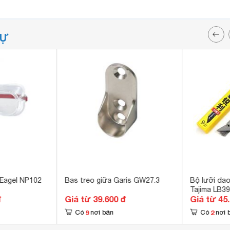
TỰ
 Eagel NP102
Bas treo giữa Garis GW27.3
Bộ lưỡi dao
Tajima LB3
đ
Giá từ 39.600 đ
Giá từ 45
9
2
Có
nơi bán
Có
nơi 