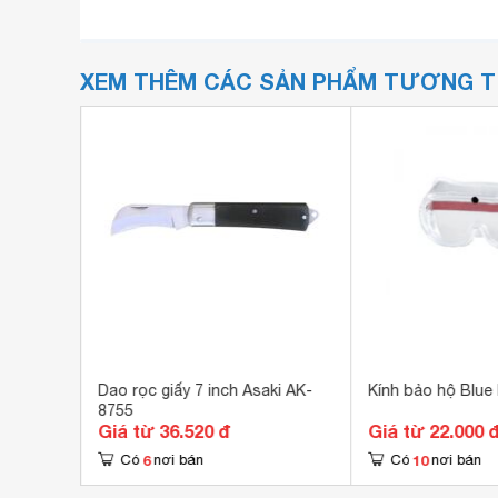
XEM THÊM CÁC SẢN PHẨM TƯƠNG 
A
Dao rọc giấy 7 inch Asaki AK-
Kính bảo hộ Blue
8755
Giá từ 36.520 đ
Giá từ 22.000 
6
10
Có
nơi bán
Có
nơi bán