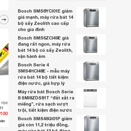
cân nhắc cho các gia đình Việt, nhất là
trong bối cảnh giá bán đang được điều
Bosch SMS8YCI01E giảm
chỉnh giảm sâu.
giá mạnh, máy rửa bát 14
bộ sấy Zeolith cao cấp
cho gia đình
Bosch SMS6ZCI49E giá
đang rất ngon, máy rửa
bát 14 bộ có sấy Zeolith,
vận hành êm
Bosch Serie 4
SMS4HCI48E - mẫu máy
rửa bát 14 bộ tiết kiệm
điện nước, giá hợp lý
Máy rửa bát Bosch Serie
8 SMI8ZDS81T “đắt xắt ra
 rọc giấy gốc 30 độ
Ke góc nam châm 12kg 3″
Nhíp 
miếng”, rửa sạch vượt
9H
INGCO AMWH25031
Asaki
trội, tiết kiệm điện nước
.100 đ
Giá từ 35.200 đ
Giá 
Bosch SMS46GI01P giảm
10
bán
Có
nơi bán
Có
giá còn 11,2 triệu đồng,
máy rửa bát 12 bộ đáng