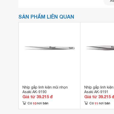
Xe
SẢN PHẨM LIÊN QUAN
điện mũi
Nhíp gắp linh kiện mũi nhọn
Nhíp gắp linh kiệ
Asaki AK-9190
Asaki AK-9191
Giá từ 39.215 đ
Giá từ 39.215 
10
11
Có
nơi bán
Có
nơi bán