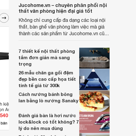
Jucohome.vn – chuyên phân phối nội
thất văn phòng hiện đại giá tốt
Không chỉ cung cấp đa dạng các loại nội
thất, bàn ghế văn phòng làm việc mà giá
thành các sản phẩm từ Jucohome.vn cũng
luôn tốt nhất cho người sử dụng.
7 thiết kế nội thất phòng
tắm đơn giản mà sang
trọng
26 mẫu chăn ga gối đệm
đẹp bền cao cấp họa tiết
tinh tế giá từ 300k
Cách nướng bánh bông
lan bằng lò nướng Sanaky
nh kiện chống tĩnh
Nhíp gắp linh kiện mũi cong
Nhíp 
ọn Asaki AK-9204
Asaki AK-9195
điện 
.540 đ
Giá từ 39.215 đ
Giá 
Đánh giá bàn là hơi nước
lock&lock có tốt không? 7
13
 bán
Có
nơi bán
Có
lý do nên mua dùng