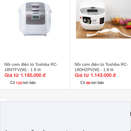
Dây điện
Có thể tháo rờ
- Không dùng dụng cụ sắc nhọn hay miếng chùi rửa kim loại
Công nghệ nấu
1D (Toả nhiệt
- Thường xuyên vệ sinh lòng nồi, vỏ ngoài, khay hứng nướ
bám dính lâu ngày ảnh hưởng tới chất lượng nấu của nồi.
Tiện ích
Có xửng hấp,
- Lau khô xung quanh bên ngoài lòng nồi trước khi cho nồi
Độ dày lòng nồi
2.2 mm
nhiều chế độ nấu giúp chế biến món ăn đa dạng, nấu chín n
Kích thước
26.5 x 21.5 x
dùng.
Khối lượng
3.2 kg
Nồi cơm điện tử Toshiba RC-
Nồi cơm điện tử Toshiba RC-
18NTFV(W) - 1.8 lít
18DH2PV(W) - 1.8 lít
Giá từ 1.185.000 đ
Giá từ 1.143.000 đ
123
86
Có
nơi bán
Có
nơi bán