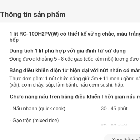
Thông tin sản phẩm
1 lít RC-10DH2PV(W) có thiết kế vững chắc, màu trắ
bếp
Dung tích 1 lít phù hợp với gia đình từ sử dụng
Đong được khoảng 5 - 8 cốc gạo (cốc kèm nồi) tương đươ
Bảng điều khiển điện tử hiện đại với nút nhấn có màn
Thực đơn gồm: 1 nút chức năng giữ ấm + 11 menu gồm: nấu
(xôi), cơm cháy, súp, làm bánh, nấu cơm sushi, hấp.
Chức năng nấu trên bảng điều khiển
Thời gian nấu m
- Nấu nhanh (quick cook)
30 - 45 phút
- Gạo trộn (mixed rice)
60 - 80 phút
- Gạo lứt (
brown rice
)
Xem thêm nộ