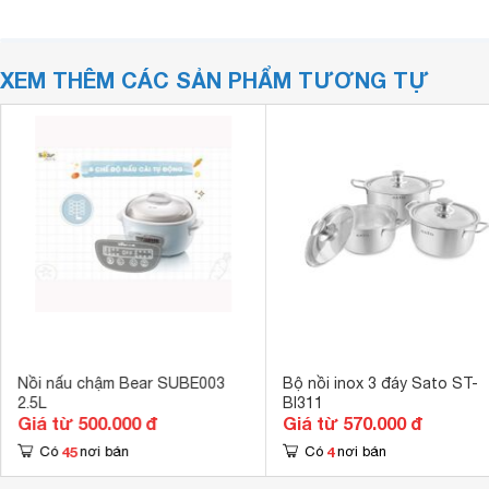
XEM THÊM CÁC SẢN PHẨM TƯƠNG TỰ
Nồi nấu chậm Bear SUBE003
Bộ nồi inox 3 đáy Sato ST-
2.5L
BI311
Giá từ 500.000 đ
Giá từ 570.000 đ
45
4
Có
nơi bán
Có
nơi bán