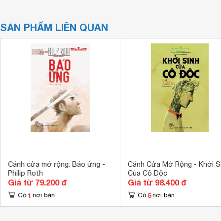
SẢN PHẨM LIÊN QUAN
Cánh cửa mở rộng: Báo ứng -
Cánh Cửa Mở Rộng - Khởi S
Philip Roth
Của Cô Độc
Giá từ 79.200 đ
Giá từ 98.400 đ
1
5
Có
nơi bán
Có
nơi bán