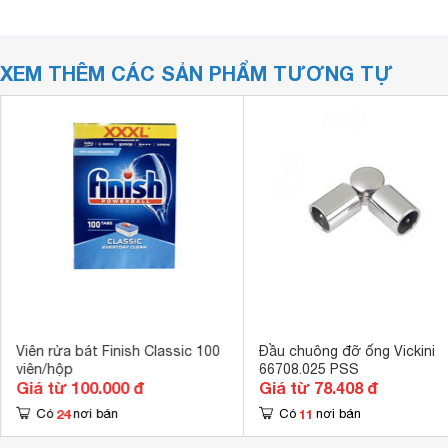
XEM THÊM CÁC SẢN PHẨM TƯƠNG TỰ
Viên rửa bát Finish Classic 100
Đầu chuông đỡ ống Vickini
viên/hộp
66708.025 PSS
Giá từ 100.000 đ
Giá từ 78.408 đ
24
11
Có
nơi bán
Có
nơi bán