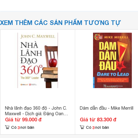
XEM THÊM CÁC SẢN PHẨM TƯƠNG TỰ
Nhà lãnh đạo 360 độ - John C.
Dám dẫn đầu - Mike Merrill
Maxwell - Dịch giả: Đặng Oanh &
Giá từ 99.000 đ
Giá từ 83.300 đ
Hà Phương (Khổ lớn)
3
3
Có
nơi bán
Có
nơi bán