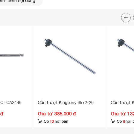
m thêm nội dung
l CTCA2446
Cần trượt Kingtony 6572-20
Cần trượt 
 đ
Giá từ 385.000 đ
Giá từ 13
12
6
Có
nơi bán
Có
nơi 