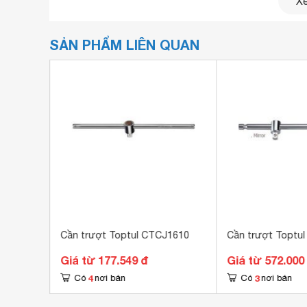
Xe
SẢN PHẨM LIÊN QUAN
sen 15131
Cần trượt Toptul CTCJ1610
Cần trượt Toptu
Giá từ 177.549 đ
Giá từ 572.000
4
3
Có
nơi bán
Có
nơi bán