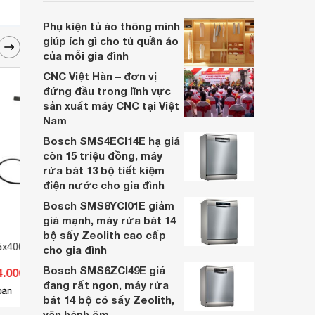
với khả năng rửa sạch, sấy khô hiệu quả
và tiết kiệm điện năng. Nếu bạn đang có ý
Phụ kiện tủ áo thông minh
định mua máy rửa bát, dưới đây là những
giúp ích gì cho tủ quần áo
mẫu máy rửa bát Eurosun đáng cân nhắc
của mỗi gia đình
trong năm 2026.
CNC Việt Hàn – đơn vị
đứng đầu trong lĩnh vực
sản xuất máy CNC tại Việt
Nam
Bosch SMS4ECI14E hạ giá
còn 15 triệu đồng, máy
rửa bát 13 bộ tiết kiệm
điện nước cho gia đình
Bosch SMS8YCI01E giảm
giá mạnh, máy rửa bát 14
bộ sấy Zeolith cao cấp
5x400mm Tolsen
Dao rọc giấy KDS L-23
Bình 
cho gia đình
300cc
Bosch SMS6ZCI49E giá
4.000 đ
Giá từ 130.900 đ
Giá 
đang rất ngon, máy rửa
3
bán
Có
nơi bán
Có
bát 14 bộ có sấy Zeolith,
vận hành êm