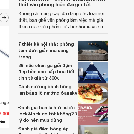
thất văn phòng hiện đại giá tốt
Không chỉ cung cấp đa dạng các loại nội
thất, bàn ghế văn phòng làm việc mà giá
thành các sản phẩm từ Jucohome.vn cũng
luôn tốt nhất cho người sử dụng.
7 thiết kế nội thất phòng
tắm đơn giản mà sang
trọng
26 mẫu chăn ga gối đệm
đẹp bền cao cấp họa tiết
tinh tế giá từ 300k
Cách nướng bánh bông
lan bằng lò nướng Sanaky
Kingtony 4572-12
Cần trượt Yato Yt-1565
Cần t
Đánh giá bàn là hơi nước
2.000 đ
Giá từ 99.000 đ
Giá 
lock&lock có tốt không? 7
lý do nên mua dùng
3
bán
Có
nơi bán
Có
Đánh giá đệm bông ép