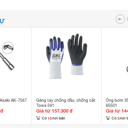
TỰ
Asaki AK-7567
Găng tay chống dầu, chống cắt
Ống bơm 3
Towa 591
65501
 đ
Giá từ 157.300 đ
Giá từ 14
10
3
Có
nơi bán
Có
nơi 