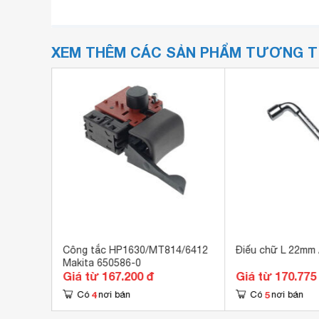
XEM THÊM CÁC SẢN PHẨM TƯƠNG 
y 1-29-
Công tắc HP1630/MT814/6412
Điếu chữ L 22mm 
Makita 650586-0
Giá từ 167.200 đ
Giá từ 170.775
4
5
Có
nơi bán
Có
nơi bán