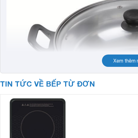
Xem thêm n
TIN TỨC VỀ BẾP TỪ ĐƠN