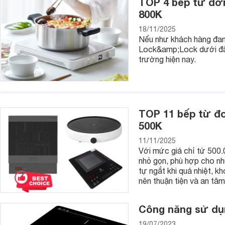
TOP 4 bếp từ đơn
sunhouse
bếp từ đơn
800K
âm
bếp từ
18/11/2025
Nếu như khách hàng đan
nhật bản
bếp từ đơn
Lock&amp;Lock dưới đây 
giá 300k
bếp từ
trường hiện nay.
loại nào tốt
bếp từ
điện
midea
bếp
từ
TOP 11 bếp từ đơn
500K
11/11/2025
Với mức giá chỉ từ 500
nhỏ gọn, phù hợp cho nh
tự ngắt khi quá nhiệt, k
nên thuận tiện và an tâm
Công năng sử dụ
19/07/2023