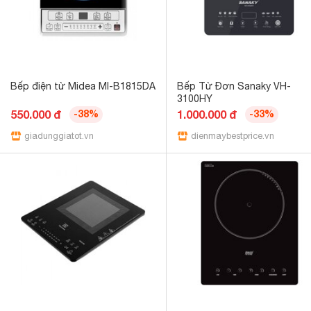
Bếp điện từ Midea MI-B1815DA
Bếp Từ Đơn Sanaky VH-
3100HY
550.000 đ
-38%
1.000.000 đ
-33%
giadunggiatot.vn
dienmaybestprice.vn