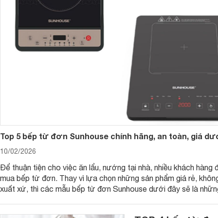
bếp từ đơn giá rẻ
bếp từ đơn có bàn 
Những dòng
và
Top 5 bếp từ đơn Sunhouse chính hãng, an toàn, giá dướ
biến hiện nay, bếp từ giá 300k có nhiều nơi bày bán , một 
bếp từ đơn Electrolux
với tầm giá trên 1 triệu đồng có nú
10/02/2026
Nhật Bản với độ bền và độ an toàn cao cũng được nhiều gia
Để thuận tiện cho việc ăn lẩu, nướng tại nhà, nhiều khách hàng
Dưới đây là những lựa chọn bếp từ đơn mà người dùng có thể 
mua bếp từ đơn. Thay vì lựa chọn những sản phẩm giá rẻ, khôn
websosanh.vn
để có trải nghiệm mua sắm hữu ích và tiện lợ
xuất xứ, thì các mẫu bếp từ đơn Sunhouse dưới đây sẽ là nhữn
đáng để cân nhắc trên thị trường hiện nay.
electrolux
bếp từ đơn