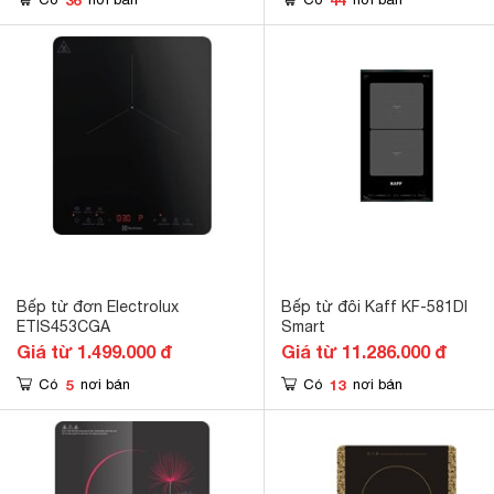
Bếp từ đơn Electrolux
Bếp từ đôi Kaff KF-581DI
ETIS453CGA
Smart
Giá từ 1.499.000 đ
Giá từ 11.286.000 đ
5
13
Có
nơi bán
Có
nơi bán