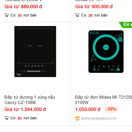
Giá từ 889.000 đ
Giá từ 900.000 đ
30
38
Có
nơi bán
Có
nơi bán
Bếp từ dương 1 vùng nấu
Bếp từ đơn Midea MI-T212
Canzy CZ-1088I
2100W
Giá từ 1.244.000 đ
1.050.000 đ
-26%
83
Có
nơi bán
dienmaybestprice.vn