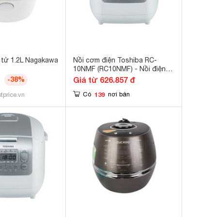
 tử 1.2L Nagakawa
Nồi cơm điện Toshiba RC-
10NMF (RC10NMF) - Nồi điện
tử, 1.0 lít
-38%
Giá từ 626.857 đ
139
Có
nơi bán
tprice.vn