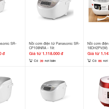
asonic SR-
Nồi cơm điện tử Panasonic SR-
Nồi cơm điện
CP108NRA - 1lít
18DH2PV(W) - 
0 đ
Giá từ 1.118.000 đ
Giá từ 1.14
39
86
Có
nơi bán
Có
nơi