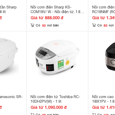
 tần Sharp
Nồi cơm điện Sharp KS-
Nồi cơm điện
 lít
COM18V/ W - Nồi điện tử, 1.8
RC18NMF (RC
lít, 830W
điện tử, 1.8 l
đ
Giá từ 888.000 đ
Giá từ 1.34
50
83
Có
nơi bán
Có
nơi
Panasonic SR-
Nồi cơm điện tử Toshiba RC-
Nồi cơm cao 
10DH2PV(W) - 1 lít
18IX1PV - 1.8 
đ
Giá từ 1.090.000 đ
Giá từ 1.41
68
121
Có
nơi bán
Có
nơ