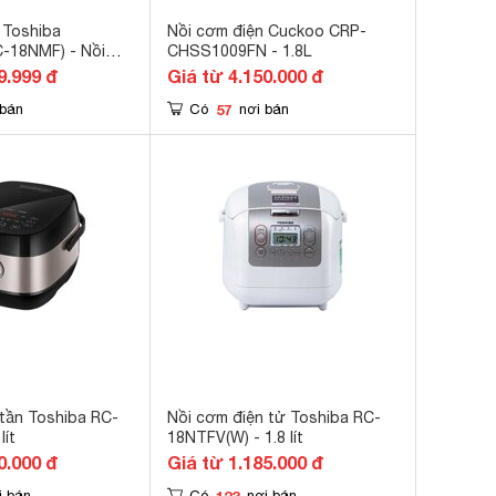
 Toshiba
Nồi cơm điện Cuckoo CRP-
-18NMF) - Nồi
CHSS1009FN - 1.8L
ít, 680W
9.999 đ
Giá từ 4.150.000 đ
57
 bán
Có
nơi bán
tần Toshiba RC-
Nồi cơm điện tử Toshiba RC-
lít
18NTFV(W) - 1.8 lít
0.000 đ
Giá từ 1.185.000 đ
123
i bán
Có
nơi bán