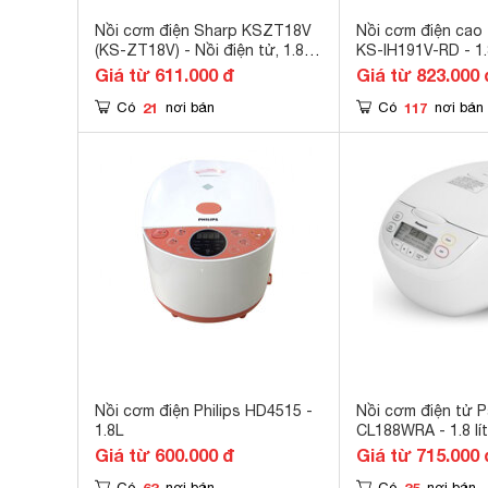
Nồi cơm điện Sharp KSZT18V
Nồi cơm điện cao
(KS-ZT18V) - Nồi điện tử, 1.8
KS-IH191V-RD - 1.8
lít, 830W
Giá từ 611.000 đ
Giá từ 823.000 
21
117
Có
nơi bán
Có
nơi bán
Nồi cơm điện Philips HD4515 -
Nồi cơm điện tử 
1.8L
CL188WRA - 1.8 lít
Giá từ 600.000 đ
Giá từ 715.000 
63
35
Có
nơi bán
Có
nơi bán