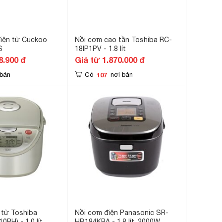
điện tử Cuckoo
Nồi cơm cao tần Toshiba RC-
S
18IP1PV - 1.8 lít
8.900 đ
Giá từ 1.870.000 đ
107
 bán
Có
nơi bán
 tử Toshiba
Nồi cơm điện Panasonic SR-
RH) - 1.0 lít
HB184KRA - 1,8 lít, 2000W