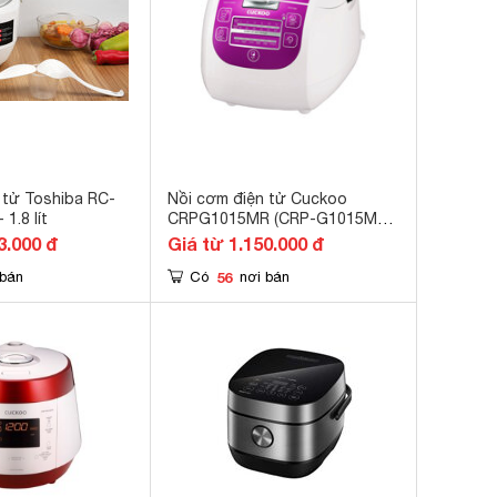
 tử Toshiba RC-
Nồi cơm điện tử Cuckoo
1.8 lít
CRPG1015MR (CRP-G1015M-R)
- 1.8 lít, 1150W
3.000 đ
Giá từ 1.150.000 đ
56
 bán
Có
nơi bán