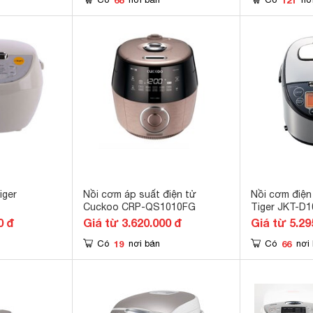
iger
Nồi cơm áp suất điện tử
Nồi cơm điện
Cuckoo CRP-QS1010FG
Tiger JKT-D
0 đ
Giá từ 3.620.000 đ
Giá từ 5.29
19
66
Có
nơi bán
Có
nơi