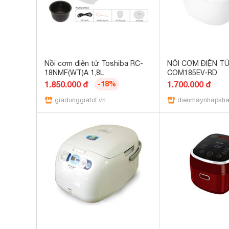
Nồi cơm điện tử Toshiba RC-
NỒI CƠM ĐIỆN T
18NMF(WT)A 1,8L
COM185EV-RD
1.850.000 đ
-18%
1.700.000 đ
giadunggiatot.vn
dienmaynhapkha