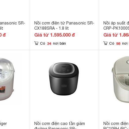
Panasonic SR-
Nồi cơm điện tử Panasonic SR-
Nồi áp suất 
ít
CX188SRA - 1.8 lít
CRP-PK1000
0 đ
Giá từ 1.595.000 đ
Giá từ 1.86
34
98
Có
nơi bán
Có
nơi
iger
Nồi cơm điện cao tần giảm
Nồi cơm điện
đường Panasonic SR-
RC10RH (RC-10