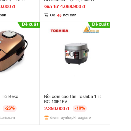
0.000 đ
Giá từ 4.068.900 đ
45
 bán
Có
nơi bán
n Tử Beko
Nồi cơm cao tần Toshiba 1 lít
RC-10IP1PV
-26%
2.350.000 đ
-10%
tprice.vn
dienmaynhapkhaugiare.com.vn