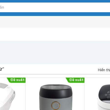
tử
”
Hiển th