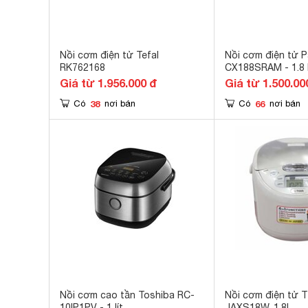
Nồi cơm điện tử Tefal
Nồi cơm điện tử 
RK762168
CX188SRAM - 1.8 l
Giá từ 1.956.000 đ
Giá từ 1.500.00
38
66
Có
nơi bán
Có
nơi bán
Nồi cơm cao tần Toshiba RC-
Nồi cơm điện tử T
10IP1PV - 1 lít
JAXS18W, 1.8L