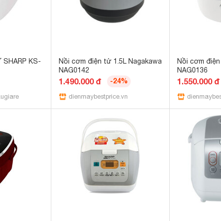
Ử SHARP KS-
Nồi cơm điện tử 1.5L Nagakawa
Nồi cơm điện
NAG0142
NAG0136
1.490.000 đ
-24%
1.550.000 đ
ugiare.com.vn
dienmaybestprice.vn
dienmaybes