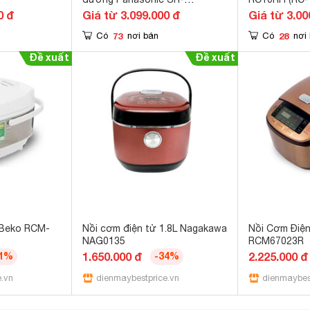
HL151KRA
0 đ
Giá từ 3.099.000 đ
Giá từ 3.00
73
28
Có
nơi bán
Có
nơi
 Beko RCM-
Nồi cơm điện tử 1.8L Nagakawa
Nồi Cơm Điệ
NAG0135
RCM67023R
41%
1.650.000 đ
-34%
2.225.000 đ
e.vn
dienmaybestprice.vn
dienmaybes