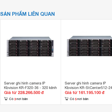
SẢN PHẨM LIÊN QUAN
Server ghi hình camera IP
Server ghi hình camera IP
Kbvision KR-F320-36 - 320 kênh
Kbvision KR-StCenter512-24
Giá từ 228.266.500 đ
Giá từ 161.195.100 đ
512 kênh
3
5
Có
nơi bán
Có
nơi bán