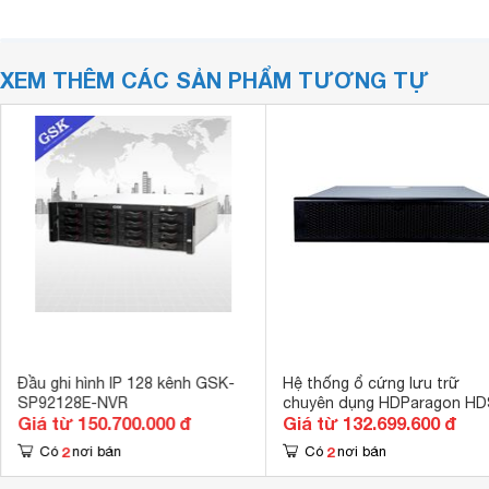
XEM THÊM CÁC SẢN PHẨM TƯƠNG TỰ
Đầu ghi hình IP 128 kênh GSK-
Hệ thống ổ cứng lưu trữ
SP92128E-NVR
chuyên dụng HDParagon HD
Giá từ 150.700.000 đ
Giá từ 132.699.600 đ
S1016R/E
2
2
Có
nơi bán
Có
nơi bán