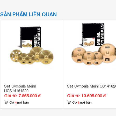
SẢN PHẨM LIÊN QUAN
Set Cymbals Meinl
Set Cymbals Meinl CC14162
HCS14161820
Giá từ 7.865.000 đ
Giá từ 13.695.000 đ
4
6
Có
nơi bán
Có
nơi bán