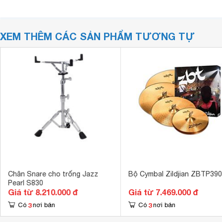
XEM THÊM CÁC SẢN PHẨM TƯƠNG TỰ
Chân Snare cho trống Jazz
Bộ Cymbal Zildjian ZBTP39
Pearl S830
Giá từ 8.210.000 đ
Giá từ 7.469.000 đ
3
3
Có
nơi bán
Có
nơi bán