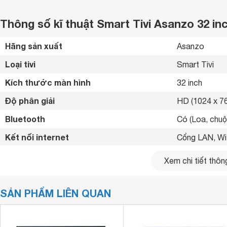
Thông số kĩ thuật Smart Tivi Asanzo 32 in
Hãng sản xuất
Asanzo 
Loại tivi
Smart Tivi 
Kích thước màn hình
32 inch
Độ phân giải
HD (1024 x 76
Bluetooth
Có (Loa, chuộ
Kết nối internet
Cổng LAN, Wif
Cổng HDMI
2 cổng 
Xem chi tiết thông
USB
2 cổng 
SẢN PHẨM LIÊN QUAN
Cổng AV
Cổng Compos
Hệ điều hành, giao diện
Android 11 