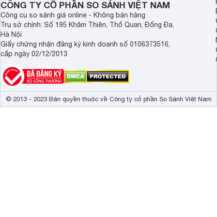
CÔNG TY CỔ PHẦN SO SÁNH VIỆT NAM
Tần số quét thực
60Hz 
Công cụ so sánh giá online - Không bán hàng
Trụ sở chính: Số 195 Khâm Thiên, Thổ Quan, Đống Đa,
Công nghệ âm thanh
DTS Virtual X
Hà Nội
Giấy chứng nhận đăng ký kinh doanh số 0106373516,
Tổng công suất loa
30W 
cấp ngày 02/12/2013
Số lượng loa
2 loa 
Kích thước có chân, đặt bàn
145.3 x 89.6 
Trọng lượng có chân
13.1 kg
© 2013 - 2023 Bản quyền thuộc về Công ty cổ phần So Sánh Việt Nam
Kích thước không chân, treo tường
145.3 x 83.7 
Trọng lượng không có chân
12.9 kg