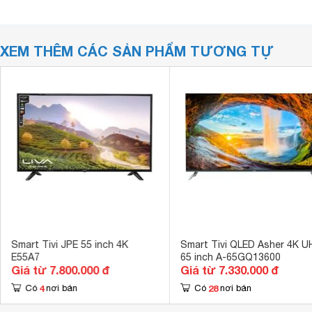
XEM THÊM CÁC SẢN PHẨM TƯƠNG TỰ
Smart Tivi JPE 55 inch 4K
Smart Tivi QLED Asher 4K 
E55A7
65 inch A-65GQ13600
Giá từ 7.800.000 đ
Giá từ 7.330.000 đ
4
28
Có
nơi bán
Có
nơi bán