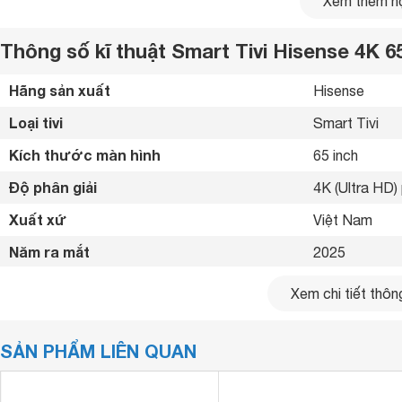
Xem thêm nộ
Thông số kĩ thuật Smart Tivi Hisense 4K 6
Hãng sản xuất
Hisense 
Loại tivi
Smart Tivi 
Kích thước màn hình
65 inch
Độ phân giải
4K (Ultra HD) 
Xuất xứ
Việt Nam 
Năm ra mắt
2025 
Kết nối internet
Cổng LAN, Wif
Xem chi tiết thông
Cổng HDMI
3 cổng 
SẢN PHẨM LIÊN QUAN
USB
2 cổng 
Hệ điều hành, giao diện
VIDAA 