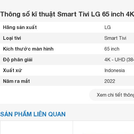
Thông số kĩ thuật Smart Tivi LG 65 inch
Hãng sản xuất
LG 
Loại tivi
Smart Tivi 
Kích thước màn hình
65 inch
Độ phân giải
4K - UHD (384
Xuất xứ
Indonesia 
Năm ra mắt
2022 
Kết nối internet
Cổng LAN, Wif
Xem chi tiết thông
Cổng HDMI
2 cổng 
SẢN PHẨM LIÊN QUAN
USB
1 cổng 
Hệ điều hành, giao diện
WebOS 