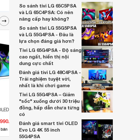
khả năng chống lóa, giúp người xem đắm
So sánh tivi LG 65C5PSA
chìm hoàn toàn trong không khí sôi động
và LG 65C4PSA: Có nên
của trận đấu.
nâng cấp hay không?
So sánh tivi LG 55G5PSA
và LG 55G4PSA - Đâu là
lựa chọn đáng giá hơn?
Tivi LG 65G4PSA - Độ sáng
cao ngất, hiển thị nội
dung cực chất
Đánh giá tivi LG 48C4PSA -
Trải nghiệm tuyệt vời,
nhất là khi chơi game
Tivi LG 55G4PSA – Giảm
"sốc" xuống dưới 30 triệu
đồng, hấp dẫn chưa từng
OLED LG 4K 65 inch
Smart Tivi LG 86 inch 4K
Smart
có
86UP8000PTB
65B1
.990.000 đ
Giá từ 32.640.000 đ
Giá 
Đánh giá smart tivi OLED
19
 bán
Evo LG 4K 55 inch
Có
nơi bán
Có
55G4PSA