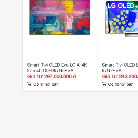
USB
3 c
Cổng xuất âm thanh
1 c
Hệ điều hành, giao diện
web
You
Netfl
Gala
Ứng dụng có sẵn
FPT 
TV 3
 4K 65
Smart Tivi OLED Evo LG AI 4K
Smart Tivi OLED 
97 inch OLED97G6PSA
97G2PSA
Vie
Giá từ 297.000.000 đ
Giá từ 343.200
LG T
41
23
Có
nơi bán
Có
nơi bán
Kết nối không dây với điện thoại, máy
AirP
tính bảng
Goo
Remote thông minh
Mag
Nhậ
Điều khiển bằng giọng nói
LG 
Ale