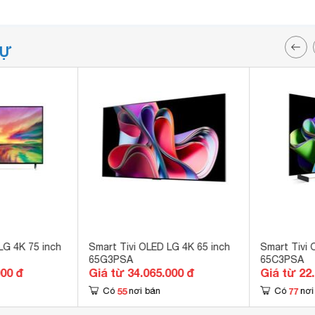
TỰ
LG 4K 75 inch
Smart Tivi OLED LG 4K 65 inch
Smart Tivi 
65G3PSA
65C3PSA
000 đ
Giá từ 34.065.000 đ
Giá từ 22
55
77
Có
nơi bán
Có
nơi