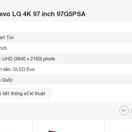
 evo LG 4K 97 inch 97G5PSA
rt Tivi 
inch
- UHD (3840 x 2160) pixels
 nền: OLED Evo 
 Quốc 
5 
 tiết thông số kĩ thuật
i

 
ổng 