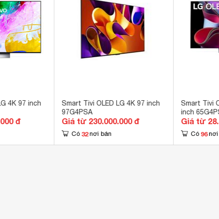
ổng 
ổng Optical (Digital Audio), 1 cổng eARC (ARC) 
OS 25 
Tube

ix

xy Play (Fim+)

Play

60

LG 4K 97 inch
Smart Tivi OLED LG 4K 97 inch
Smart Tivi 
97G4PSA
inch 65G4
ON 
.000 đ
Giá từ 230.000.000 đ
Giá từ 28
hinQ

32
96
Có
nơi bán
Có
nơi
lay 2

gle Cast 
ic Remote 
n diện giọng nói LG Voice Recognition

Voice Search - tìm kiếm bằng giọng nói tiếng Việt

xa (Chưa có tiếng Việt) 