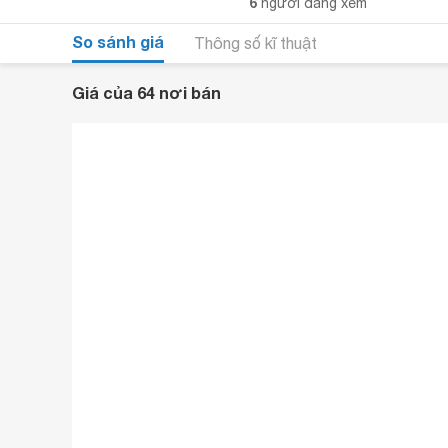
6
người đang xem
So sánh giá
Thông số kĩ thuật
Giá của 64 nơi bán