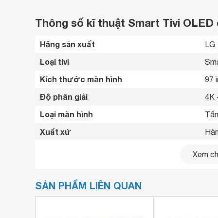
Thông số kĩ thuật Smart Tivi OLED
Hãng sản xuất
LG 
Loại tivi
Sma
Kích thước màn hình
97 
Độ phân giải
4K 
Loại màn hình
Tấm
Xuất xứ
Hàn
Năm ra mắt
202
Xem chi
Bluetooth
Có 
SẢN PHẨM LIÊN QUAN
Wi-F
Kết nối internet
LAN
Cổng HDMI
4 c