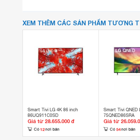
XEM THÊM CÁC SẢN PHẨM TƯƠNG 
K
Smart Tivi LG 4K 86 inch
Smart Tivi QNED 
86UQ911C0SD
75QNED86SRA
Giá từ 28.655.000 đ
Giá từ 26.059.
12
54
Có
nơi bán
Có
nơi bán