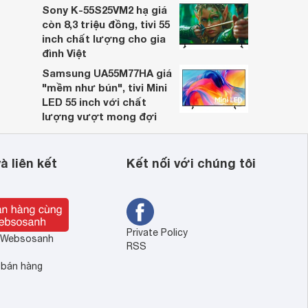
Sony K-55S25VM2 hạ giá
còn 8,3 triệu đồng, tivi 55
inch chất lượng cho gia
đình Việt
Samsung UA55M77HA giá
"mềm như bún", tivi Mini
LED 55 inch với chất
lượng vượt mong đợi
à liên kết
Kết nối với chúng tôi
Private Policy
ề Websosanh
RSS
 bán hàng