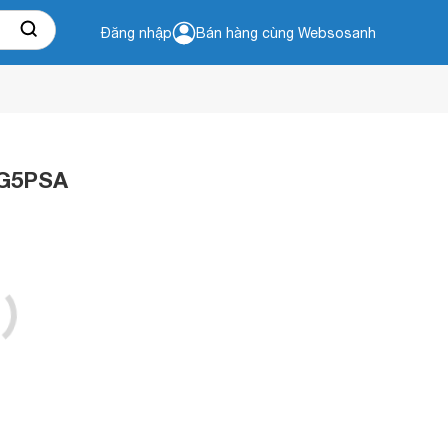
Đăng nhập
Bán hàng cùng Websosanh
7G5PSA