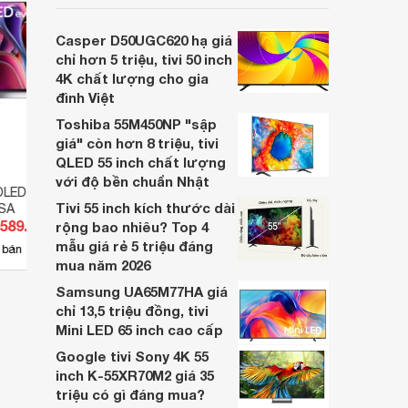
inch K-65S20M2 hiện còn đang được
nhiều cửa hàng điện máy giảm giá sâu.
Casper D50UGC620 hạ giá
chỉ hơn 5 triệu, tivi 50 inch
4K chất lượng cho gia
đình Việt
Toshiba 55M450NP "sập
giá" còn hơn 8 triệu, tivi
QLED 55 inch chất lượng
với độ bền chuẩn Nhật
OLED Evo LG 4K 65
Smart Tivi LG OLED evo 4K 48
Smart
Tivi 55 inch kích thước dài
PSA
inch 48C4PSA
inch
.589.000 đ
Giá từ 11.100.000 đ
Giá 
rộng bao nhiêu? Top 4
mẫu giá rẻ 5 triệu đáng
57
 bán
Có
nơi bán
Có
mua năm 2026
Samsung UA65M77HA giá
chỉ 13,5 triệu đồng, tivi
Mini LED 65 inch cao cấp
Google tivi Sony 4K 55
inch K-55XR70M2 giá 35
triệu có gì đáng mua?