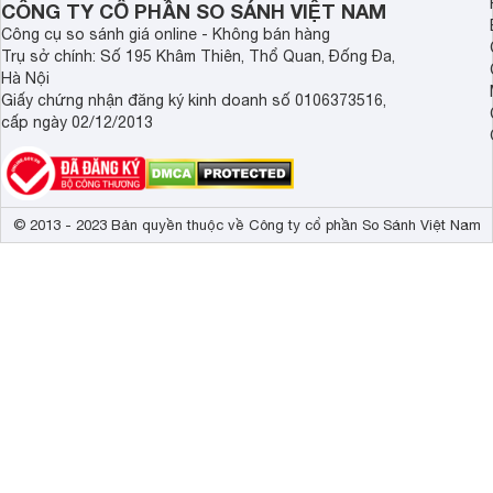
CÔNG TY CỔ PHẦN SO SÁNH VIỆT NAM
Tăng độ sáng
Micro Lens Ar
Công cụ so sánh giá online - Không bán hàng
HLG

Trụ sở chính: Số 195 Khâm Thiên, Thổ Quan, Đống Đa,
HDR10 Pro

Hà Nội
HDR Dynamic 
Giấy chứng nhận đăng ký kinh doanh số 0106373516,
HDR Dolby Visi
cấp ngày 02/12/2013
Dolby Vision

Chế độ nhà là
4K Cinema HD
Công nghệ hình ảnh
Dải màu rộng 
© 2013 - 2023 Bản quyền thuộc về Công ty cổ phần So Sánh Việt Nam
Nâng cấp hình
Eye Comfort Di
Công nghệ điể
Chống xé hình
Chống xé hình
Chuyển động 
Giảm độ trễ 
Ở mặt sau, LG 65G4PSA được trang bị đầy đủ cổng kết nối h
Chế độ hình ản
băng thông 48Gbps, cho phép truyền tải video 4K 120Hz h
Chế độ game
USB, Optical, LAN và kết nối không dây Wi-Fi, Bluetooth.
Bộ xử lý
Bộ xử lý α9 G
Tần số quét thực
120 Hz 