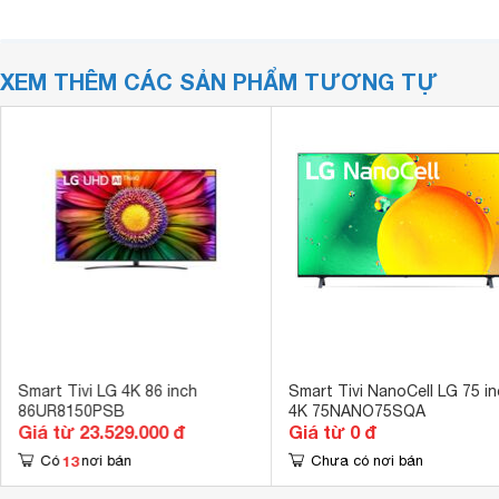
XEM THÊM CÁC SẢN PHẨM TƯƠNG TỰ
Smart Tivi LG 4K 86 inch
Smart Tivi NanoCell LG 75 i
86UR8150PSB
4K 75NANO75SQA
Giá từ 23.529.000 đ
Giá từ 0 đ
13
Có
nơi bán
Chưa có nơi bán