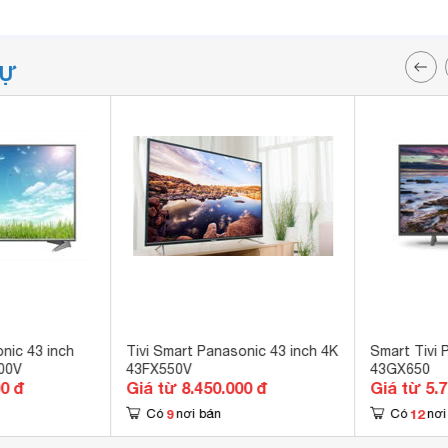
TỰ
nic 43 inch
Tivi Smart Panasonic 43 inch 4K
Smart Tivi 
00V
43FX550V
43GX650
00 đ
Giá từ 8.450.000 đ
Giá từ 5.
9
12
Có
nơi bán
Có
nơi