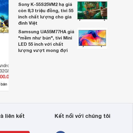
Sony K-55S25VM2 hạ giá
còn 8,3 triệu đồng, tivi 55
inch chất lượng cho gia
đình Việt
Samsung UA55M77HA giá
"mềm như bún", tivi Mini
LED 55 inch với chất
lượng vượt mong đợi
Android Panasonic
Smart Tivi Panasonic HD 32
Tivi 
-32GS550
inch TH-32GS655V
L32C
200.000 đ
Giá từ 3.728.587 đ
Giá 
13
 bán
Có
nơi bán
Ch
à liên kết
Kết nối với chúng tôi