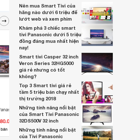
Nên mua Smart Tivi của
hãng nào dưới 6 triệu để
lướt web và xem phim
Khám phá 3 chiếc smart
tivi Panasonic dưới 5 triệu
đồng đáng mua nhất hiện
nay!
Smart tivi Casper 32 inch
Veron Series 32HG5000
giá rẻ nhưng có tốt
không?
Top 3 Smart tivi giá rẻ
tầm 5 triệu bán chạy nhất
thị trường 2018
Những tính năng nổi bật
Panasonic 43 inch 4K
Tivi LED Panasonic HD 32 inch
Smart
của Smart Tivi Panasonic
TH-32C410V
TH-4
32DS500V 32 inch
780.000 đ
Giá từ 6.215.000 đ
Giá 
1
 bán
Những tính năng nổi bật
Có
nơi bán
Có
của Tivi Panasonic