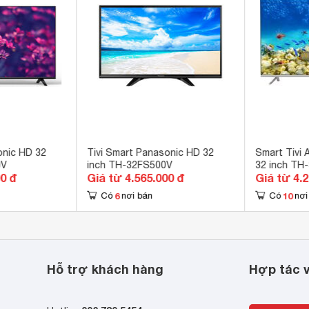
cổng Component 
Home Screen 
tube, Netflix, Trình duyệt web, APP Market 
B-T2 
ếu màn hình Screen Mirroring 
ng dùng được 
onic HD 32
Tivi Smart Panasonic HD 32
Smart Tivi 
0V
inch TH-32FS500V
32 inch TH
thể kết nối (sử dụng tốt nhất trong trình duyệt web ) 
00 đ
Giá từ 4.565.000 đ
Giá từ 4.
6
10
 nền IPS với công nghệ Super Bright, Hexa Chroma Drive 
Có
nơi bán
Có
nơi
g nghệ âm thanh V-audio 
W 
Hỗ trợ khách hàng
Hợp tác v
3 x 47.6 x 17.9 cm
 kg