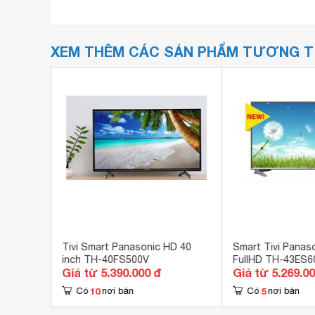
XEM THÊM CÁC SẢN PHẨM TƯƠNG 
TH-
Tivi Smart Panasonic HD 40
Smart Tivi Panaso
inch TH-40FS500V
FullHD TH-43ES6
Giá từ 5.390.000 đ
Giá từ 5.269.0
10
5
Có
nơi bán
Có
nơi bán