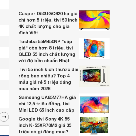
inch K-65S20M2 hiện còn đang được
nhiều cửa hàng điện máy giảm giá sâu.
Casper D50UGC620 hạ giá
chỉ hơn 5 triệu, tivi 50 inch
4K chất lượng cho gia
đình Việt
Toshiba 55M450NP "sập
giá" còn hơn 8 triệu, tivi
QLED 55 inch chất lượng
với độ bền chuẩn Nhật
Tivi 55 inch kích thước dài
rộng bao nhiêu? Top 4
mẫu giá rẻ 5 triệu đáng
mua năm 2026
Samsung UA65M77HA giá
chỉ 13,5 triệu đồng, tivi
Mini LED 65 inch cao cấp
Google tivi Sony 4K 55
inch K-55XR70M2 giá 35
triệu có gì đáng mua?