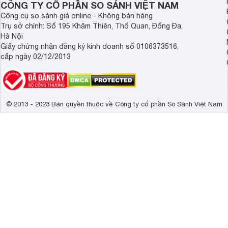
CÔNG TY CỔ PHẦN SO SÁNH VIỆT NAM
Hỗ trợ eARC, 
Công cụ so sánh giá online - Không bán hàng
Công nghệ âm thanh
S-Master Digi
Trụ sở chính: Số 195 Khâm Thiên, Thổ Quan, Đống Đa,
Surround, Dol
Hà Nội
Giấy chứng nhận đăng ký kinh doanh số 0106373516,
Kích thước có chân, đặt bàn
144.8 x 85.7 
cấp ngày 02/12/2013
Trọng lượng có chân
23.6 kg
Kích thước không chân, treo tường
144.8 x 83.6 
© 2013 - 2023 Bản quyền thuộc về Công ty cổ phần So Sánh Việt Nam
Trọng lượng không có chân
21.8 kg