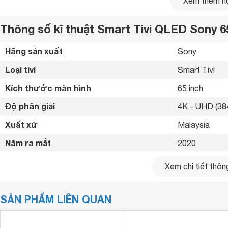
Xem thêm nộ
Thông số kĩ thuật Smart Tivi QLED Sony 
Giới thiệu:
OLED Tivi 4k Sony 65 inch 65A8H A
Hãng sản xuất
Sony 
A8H - Màu đen OLED sâu, âm thanh hài hòa
Một bộ xử lý công suất cao trong này tạo ra một hình ảnh
Loại tivi
Smart Tivi 
một thiết kế đá phiến tuyệt đẹp.
Kích thước màn hình
65 inch
Độ phân giải
4K - UHD (384
Xuất xứ
Malaysia 
Năm ra mắt
2020 
Bluetooth
Có (Loa, chuộ
Xem chi tiết thông
Kết nối internet
Cổng LAN, Wif
SẢN PHẨM LIÊN QUAN
Cổng HDMI
4 cổng 
USB
3 cổng 