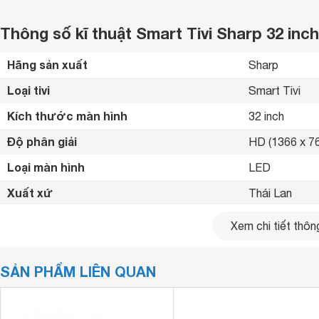
Thông số kĩ thuật Smart Tivi Sharp 32 in
Hãng sản xuất
Sharp 
Loại tivi
Smart Tivi 
Kích thước màn hình
32 inch
Độ phân giải
HD (1366 x 76
Loại màn hình
LED 
Xuất xứ
Thái Lan 
Bluetooth
Có 
Xem chi tiết thông
Kết nối internet
Cổng LAN, Wif
SẢN PHẨM LIÊN QUAN
USB
2 cổng 
Ứng dụng có sẵn
YouTube, Trìn