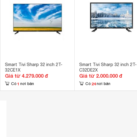
Tích hợp đầu thu kỹ thuật số
DVB-T2 
Kết nối không dây với điện thoại, máy
Screen Mirror
tính bảng
Công nghệ hình ảnh
HDR10 
Số lượng loa
2 
Kích thước có chân, đặt bàn
73.2 x 47.4 x
Trọng lượng có chân
3.9 kg
Smart Tivi Sharp 32 inch 2T-
Smart Tivi Sharp 32 inch 2T-
32CE1X
C32DE2X
Kích thước không chân, treo tường
72 x 42.7 x 7
Giá từ 4.279.000 đ
Giá từ 2.000.000 đ
Trọng lượng không có chân
1
24
Có
nơi bán
Có
nơi bán
3.8 kg
Công suất
55 W