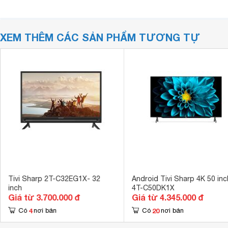
XEM THÊM CÁC SẢN PHẨM TƯƠNG TỰ
Tivi Sharp 2T-C32EG1X- 32
Android Tivi Sharp 4K 50 inc
inch
4T-C50DK1X
Giá từ 3.700.000 đ
Giá từ 4.345.000 đ
4
20
Có
nơi bán
Có
nơi bán