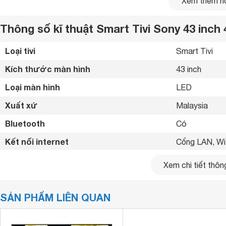
Xem thêm nộ
Thông số kĩ thuật Smart Tivi Sony 43 inc
Loại tivi
Smart Tivi 
Kích thước màn hình
43 inch
Loại màn hình
LED 
Xuất xứ
Malaysia 
Bluetooth
Có 
Kết nối internet
Cổng LAN, Wif
Cổng HDMI
3 cổng 
Xem chi tiết thông
USB
2 cổng 
Tăng âm trầm
SẢN PHẨM LIÊN QUAN
Điều khiển bằng giọng nói
Có 
Loa
phản xạ âm trầm mang đến chất lượng âm thanh siêu t
Công nghệ hình ảnh
TRILUMINOS D
trên