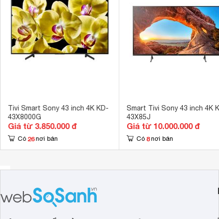
Công nghệ âm thanh
Hỗ trợ định 
Tổng công suất loa
20W 
Số lượng loa
2 
Kích thước có chân, đặt bàn
107.2 x 69.9 
Kích thước không chân, treo tường
97 x 57 x 5.7
Tivi Smart Sony 43 inch 4K KD-
Smart Tivi Sony 43 inch 4K 
43X8000G
43X85J
Giá từ 3.850.000 đ
Giá từ 10.000.000 đ
26
8
Có
nơi bán
Có
nơi bán