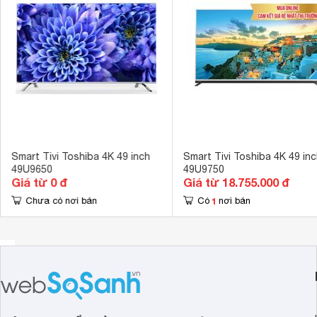
Cổng xuất âm thanh
Jack loa 3.5 
Cổng AV
Cổng Compos
Hệ điều hành, giao diện
Home Launch
Ứng dụng có sẵn
Trình duyệt w
Tích hợp đầu thu kỹ thuật số
DVB-T2 
Kết nối không dây với điện thoại, máy
Chiếu màn hìn
tính bảng
Smart Tivi Toshiba 4K 49 inch
Smart Tivi Toshiba 4K 49 inc
49U9650
49U9750
Kết nối Bàn phím, chuột
Có 
Giá từ 0 đ
Giá từ 18.755.000 đ
1
Chưa có nơi bán
Có
nơi bán
Công nghệ Co
Công nghệ hình ảnh
Công nghệ Sup
Công nghệ âm thanh
Dolby Digital 
Tổng công suất loa
20W 
Kích thước có chân, đặt bàn
110.5 x 71.2 