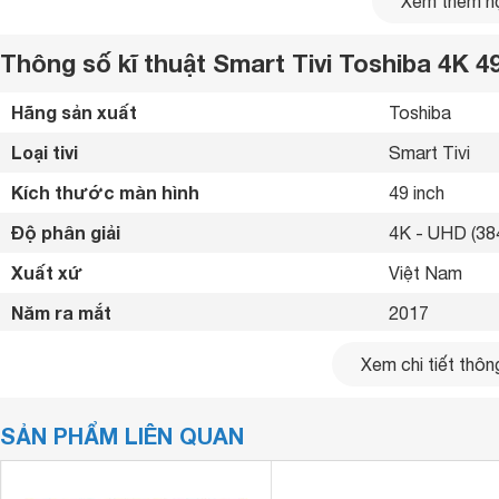
Xem thêm nộ
Thông số kĩ thuật Smart Tivi Toshiba 4K 4
Hãng sản xuất
Toshiba 
Loại tivi
Smart Tivi 
Kích thước màn hình
49 inch
Độ phân giải
4K - UHD (384
Xuất xứ
Việt Nam 
Thiết kế tinh tế, hiện đại
Năm ra mắt
2017 
Tivi Toshiba 49 inch
49U6750
với thiết kế tinh tế, sang trọ
đường nét của phòng khách gia đình bạn.
Bluetooth
Không 
Xem chi tiết thông
Kết nối internet
Cổng LAN, Wif
SẢN PHẨM LIÊN QUAN
Cổng HDMI
3 cổng 
USB
2 cổng 