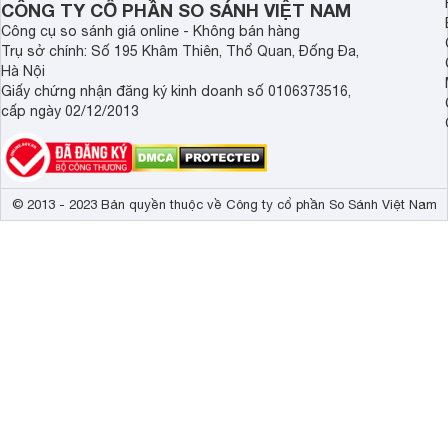
Trọng lượng có chân
12.6 kg
CÔNG TY CỔ PHẦN SO SÁNH VIỆT NAM
Công cụ so sánh giá online - Không bán hàng
Kích thước không chân, treo tường
110.5x 67.9 x
Trụ sở chính: Số 195 Khâm Thiên, Thổ Quan, Đống Đa,
Hà Nội
Trọng lượng không có chân
11.5 kg
Giấy chứng nhận đăng ký kinh doanh số 0106373516,
Công suất
120 W
cấp ngày 02/12/2013
© 2013 - 2023 Bản quyền thuộc về Công ty cổ phần So Sánh Việt Nam
Màn hình ULTRA HD 4K giúp thể hiện được hình ảnh 
Tivi Toshiba
49 inch 49U6750 trang bị công nghệ Color Re-m
nguyên bản của nội dung hình ảnh một cách tự nhiên và sốn
Bộ lọc nhiễu thông minh và công nghệ giảm nhiễu ảnh vượt 
một cách rõ nét và sống động hơn.