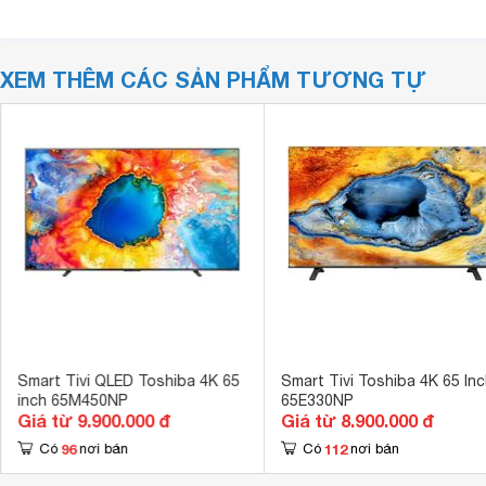
XEM THÊM CÁC SẢN PHẨM TƯƠNG TỰ
Smart Tivi QLED Toshiba 4K 65
Smart Tivi Toshiba 4K 65 Inc
inch 65M450NP
65E330NP
Giá từ 9.900.000 đ
Giá từ 8.900.000 đ
96
112
Có
nơi bán
Có
nơi bán