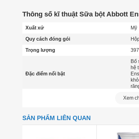
Thông số kĩ thuật Sữa bột Abbott En
Xuất xứ
Mỹ 
Quy cách đóng gói
Hộp
Trọng lượng
397
Bổ 
hệ 
Đặc điểm nổi bật
Ens
khỏ
răn
Hạn sử dụng sau mở nắp
3 t
Xem chi
Để 
nướ
SẢN PHẨM LIÊN QUAN
Hướng dẫn sử dụng
tan
dưỡ
lâu.