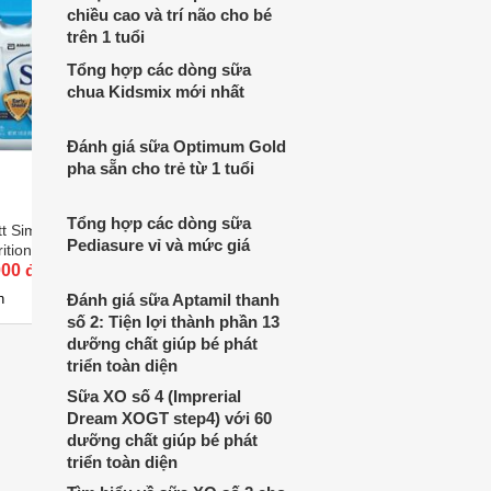
cùng tìm hiểu ngay trong bài viết sau.
chiều cao và trí não cho bé
trên 1 tuổi
Tổng hợp các dòng sữa
chua Kidsmix mới nhất
Đánh giá sữa Optimum Gold
pha sẵn cho trẻ từ 1 tuổi
Tổng hợp các dòng sữa
t Similac Advance
Sữa bột Abbott Similac Advance
Sữa bột 
Pediasure vỉ và mức giá
ition - hộp 658g
Complete Nutrition - hộp 964g
Grow 3 -
từ 0 - 12 tháng)
000 đ
(dành cho trẻ từ 0 - 12 tháng
Giá từ 0 đ
Giá từ 
tuổi)
n
Đánh giá sữa Aptamil thanh
Chưa có nơi bán
Chưa 
số 2: Tiện lợi thành phần 13
dưỡng chất giúp bé phát
triển toàn diện
Sữa XO số 4 (Imprerial
Dream XOGT step4) với 60
dưỡng chất giúp bé phát
triển toàn diện