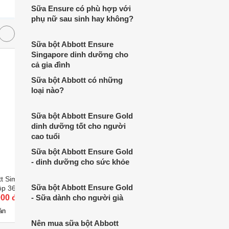
Sữa Ensure có phù hợp với
phụ nữ sau sinh hay không?
Sữa bột Abbott Ensure
Singapore dinh dưỡng cho
cả gia đình
Sữa bột Abbott có những
loại nào?
Sữa bột Abbott Ensure Gold
dinh dưỡng tốt cho người
cao tuổi
Sữa bột Abbott Ensure Gold
- dinh dưỡng cho sức khỏe
 Similac Total
Sữa bột Abbott Similac 3 400g
Sữa bột 
Sữa bột Abbott Ensure Gold
ộp 360g (dành cho
IQ 1 - h
áng)
000 đ
- Sữa dành cho người già
Giá từ 251.350 đ
0 - 6 thá
Giá từ 
1
4
án
Có
nơi bán
Có
n
Nên mua sữa bột Abbott