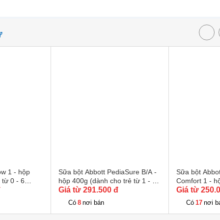
Ự
ow 1 - hộp
Sữa bột Abbott PediaSure B/A -
Sữa bột Abbott
từ 0 - 6
hộp 400g (dành cho trẻ từ 1 - 10
Comfort 1 - h
đ
tuổi)
Giá từ 291.500 đ
trẻ từ 0 - 6 th
Giá từ 250.
8
17
Có
nơi bán
Có
nơi b