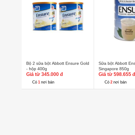
Hướng dẫn bảo quản
Đậy
Bộ 2 sữa bột Abbott Ensure Gold
Sữa bột Abbott En
- hộp 400g
Singapore 850g
Giá từ 345.000 đ
Giá từ 598.655 
1
2
Có
nơi bán
Có
nơi bán