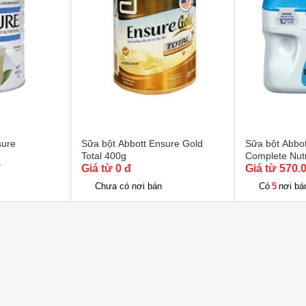
 nắp và bảo quản nơi khô mát 
sure
Sữa bột Abbott Ensure Gold
Sữa bột Abbot
Total 400g
Complete Nutr
đ
Giá từ 0 đ
(dành cho trẻ 
Giá từ 570.
5
Chưa có nơi bán
Có
nơi bá