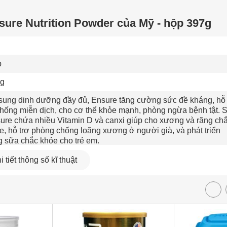
sure Nutrition Powder của Mỹ - hộp 397g
 
g 
sung dinh dưỡng đầy đủ, Ensure tăng cường sức đề kháng, hỗ t
thống miễn dịch, cho cơ thể khỏe mạnh, phòng ngừa bệnh tật. S
ure chứa nhiều Vitamin D và canxi giúp cho xương và răng chắ
e, hỗ trợ phòng chống loãng xương ở người già, và phát triển 
g sữa chắc khỏe cho trẻ em. 
uần 
 tiết thông số kĩ thuật
pha 300ml sữa Ensure, hãy chuẩn bị  ¾ nước sôi để nguội + ¼ 
c nóng. Lấy ½ chén bột sữa (khoảng 56g) khuấy đều cho đến kh
 hết, sau đó có thể thưởng thức ngay cốc sữa thơm ngon, bổ 
ng. Sữa đã pha nên sử dụng trong vòng 24h, không nên để quá
 