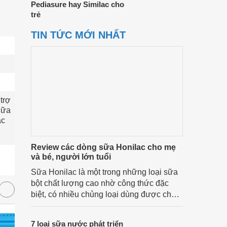
Pediasure hay Similac cho
trẻ
TIN TỨC MỚI NHẤT
rợ 
ữa 
c 
Review các dòng sữa Honilac cho mẹ
và bé, người lớn tuổi
Sữa Honilac là một trong những loại sữa
bột chất lượng cao nhờ công thức đặc
i 
biệt, có nhiều chủng loại dùng được cho
cả trẻ em, mẹ bầu và người lớn tuổi. Vậy
 
sản phẩm này có công dụng như thế nào,
7 loại sữa nước phát triển