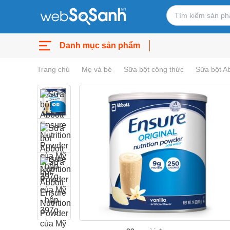
Danh mục sản phẩm
Trang chủ
Mẹ và bé
Sữa bột công thức
Sữa bột A