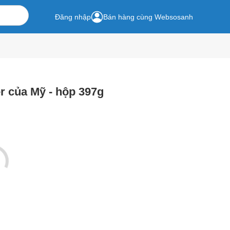
Đăng nhập
Bán hàng cùng Websosanh
r của Mỹ - hộp 397g