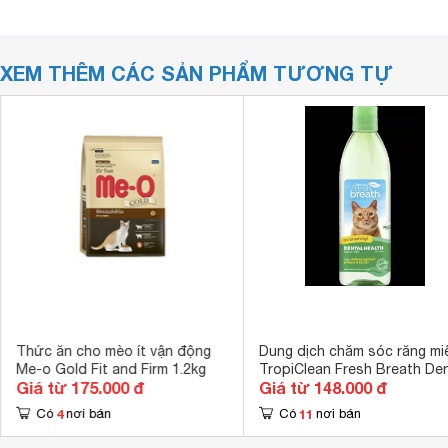
XEM THÊM CÁC SẢN PHẨM TƯƠNG TỰ
Thức ăn cho mèo ít vận động
Dung dịch chăm sóc răng mi
Me-o Gold Fit and Firm 1.2kg
TropiClean Fresh Breath Den
Giá từ 175.000 đ
Giá từ 148.000 đ
Health for Cats 473ml - Th
miệng, loại bỏ mảng bám ch
4
11
Có
nơi bán
Có
nơi bán
mèo Petmall