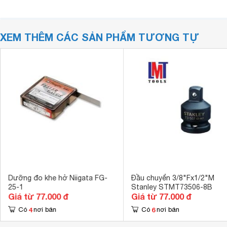
XEM THÊM CÁC SẢN PHẨM TƯƠNG TỰ
Dưỡng đo khe hở Niigata FG-
Đầu chuyển 3/8"Fx1/2"M
25-1
Stanley STMT73506-8B
Giá từ 77.000 đ
Giá từ 77.000 đ
4
6
Có
nơi bán
Có
nơi bán