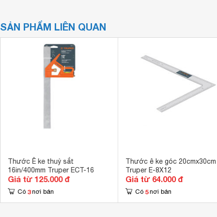
SẢN PHẨM LIÊN QUAN
Thước Ê ke thuỷ sắt
Thước ê ke góc 20cmx30cm
16in/400mm Truper ECT-16
Truper E-8X12
Giá từ 125.000 đ
Giá từ 64.000 đ
3
5
Có
nơi bán
Có
nơi bán