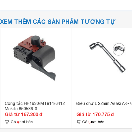
XEM THÊM CÁC SẢN PHẨM TƯƠNG TỰ
Công tắc HP1630/MT814/6412
Điếu chữ L 22mm Asaki AK-7
Makita 650586-0
Giá từ 167.200 đ
Giá từ 170.775 đ
4
5
Có
nơi bán
Có
nơi bán