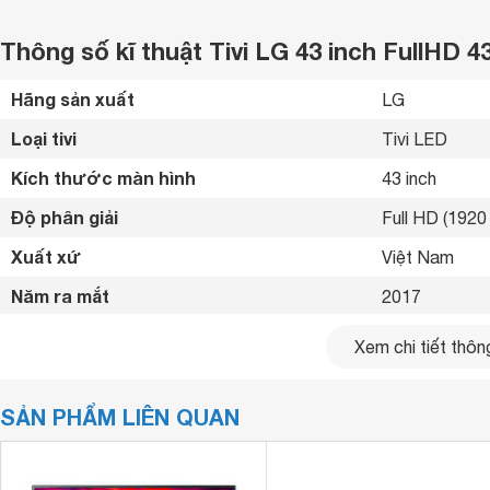
Thông số kĩ thuật Tivi LG 43 inch FullHD 
Hãng sản xuất
LG 
Loại tivi
Tivi LED 
Kích thước màn hình
43 inch
Độ phân giải
Full HD (1920 
Xuất xứ
Việt Nam 
Năm ra mắt
2017 
Bluetooth
Không 
Xem chi tiết thông
Kết nối internet
Không 
SẢN PHẨM LIÊN QUAN
Cổng HDMI
1 cổng 
USB
1 cổng 