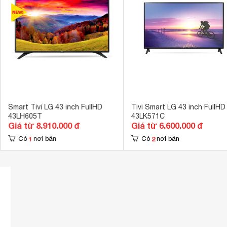
Cổng xuất âm thanh
Jack 3.5 mm 
Cổng AV
Cổng Composi
Tích hợp đầu thu kỹ thuật số
DVB-T2 
Tần số quét thực
60Hz 
Chế độ âm tha
Công nghệ âm thanh
thao, Trò chơi
Tổng công suất loa
10W 
Smart Tivi LG 43 inch FullHD
Tivi Smart LG 43 inch FullHD
43LH605T
43LK571C
Kích thước có chân, đặt bàn
97 x 62.4 x 2
Giá từ 8.910.000 đ
Giá từ 6.600.000 đ
Trọng lượng có chân
1
2
Có
nơi bán
Có
nơi bán
8.4 kg