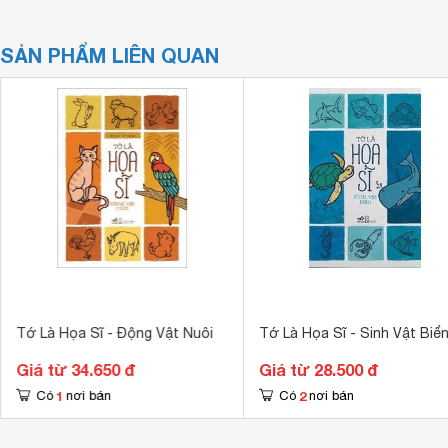
SẢN PHẨM LIÊN QUAN
Tớ Là Họa Sĩ - Động Vật Nuôi
Tớ Là Họa Sĩ - Sinh Vật Biể
Giá từ 34.650 đ
Giá từ 28.500 đ
1
2
Có
nơi bán
Có
nơi bán