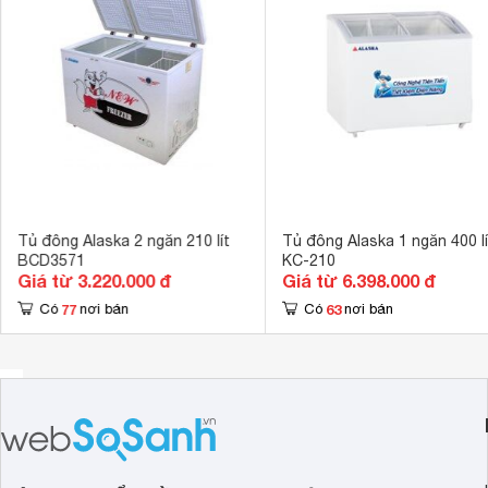
Chất liệu dàn lạnh
Nhôm 
Chất liệu cửa tủ
Nhựa 
Chất liệu lòng tủ
Hợp kim nhôm 
Loại Gas
R-600A 
Vận hành êm ái
Tiện ích
Nút điều chỉnh
Kích thước
550 x 580 x 
Tủ đông Alaska 2 ngăn 210 lít
Tủ đông Alaska 1 ngăn 400 lí
BCD3571
KC-210
Trọng lượng
45 kg
Giá từ 3.220.000 đ
Giá từ 6.398.000 đ
Chất liệu thân tủ
77
63
Có
nơi bán
Có
nơi bán
Thép sơn tĩnh 