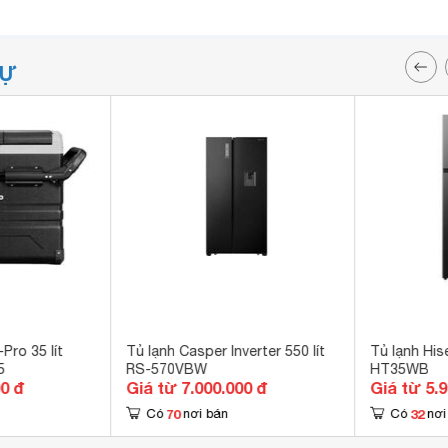
TỰ
Pro 35 lít
Tủ lạnh Casper Inverter 550 lít
Tủ lạnh Hise
5
RS-570VBW
HT35WB
00 đ
Giá từ 7.000.000 đ
Giá từ 5.
70
32
Có
nơi bán
Có
nơi