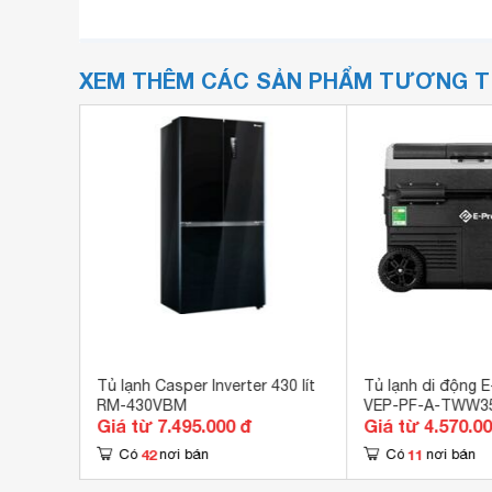
XEM THÊM CÁC SẢN PHẨM TƯƠNG 
5 lít RT-
Tủ lạnh Casper Inverter 430 lít
Tủ lạnh di động E-
RM-430VBM
VEP-PF-A-TWW3
Giá từ 7.495.000 đ
Giá từ 4.570.0
42
11
Có
nơi bán
Có
nơi bán