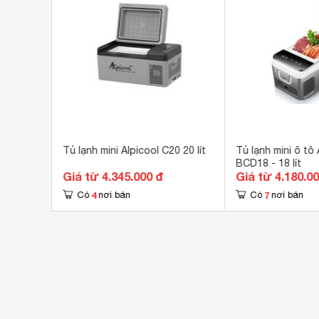
CX30
Tủ lạnh mini Alpicool C20 20 lít
Tủ lạnh mini ô tô 
BCD18 - 18 lít
Giá từ 4.345.000 đ
Giá từ 4.180.0
4
7
Có
nơi bán
Có
nơi bán