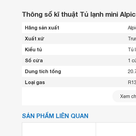
Thông số kĩ thuật Tủ lạnh mini Alpico
Hãng sản xuất
Alp
Xuất xứ
Tru
Kiểu tủ
Tủ l
Sổ cửa
1 c
Dung tích tổng
20.7
Loại gas
R13
Kích thước
440
Xem chi
Khối lượng
17.
SẢN PHẨM LIÊN QUAN