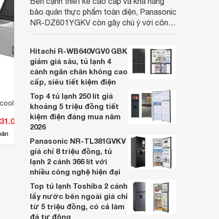
Bên cạnh thiết kế cao cấp và khả năng
bảo quản thực phẩm toàn diện, Panasonic
NR-DZ601YGKV còn gây chú ý với công
nghệ Nanoe™ X độc quyền, được hãng
công bố có khả năng giảm tới 90% dư
Hitachi R-WB640VGV0 GBK
lượng thuốc trừ sâu còn tồn đọng trên
giảm giá sâu, tủ lạnh 4
thực phẩm.
cánh ngăn chân không cao
cấp, siêu tiết kiệm điện
Top 4 tủ lạnh 250 lít giá
cool 36 lít T36
Tủ lạnh Alpicool 22 lít G22
Tủ lạn
khoảng 5 triệu đồng tiết
kiệm điện đáng mua năm
331.000 đ
Giá từ 4.140.000 đ
Giá 
2026
9
bán
Có
nơi bán
Có
Panasonic NR-TL381GVKV
giá chỉ 8 triệu đồng, tủ
lạnh 2 cánh 366 lít với
nhiều công nghệ hiện đại
Top tủ lạnh Toshiba 2 cánh
lấy nước bên ngoài giá chỉ
từ 5 triệu đồng, có cả làm
đá tự động