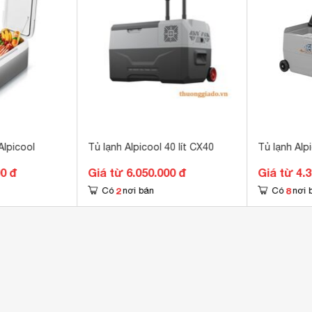
Alpicool
Tủ lạnh Alpicool 40 lít CX40
Tủ lạnh Alpi
00 đ
Giá từ 6.050.000 đ
Giá từ 4.
2
8
Có
nơi bán
Có
nơi 