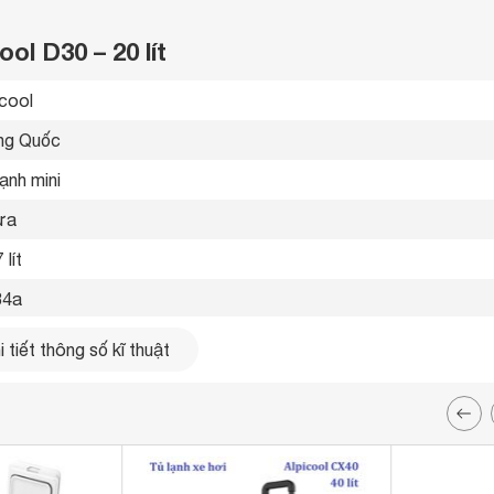
ol D30 – 20 lít
icool 
ng Quốc 
ạnh mini 
ửa
 lít
4a 
 x 770 x 250 mm
 tiết thông số kĩ thuật
4 kg