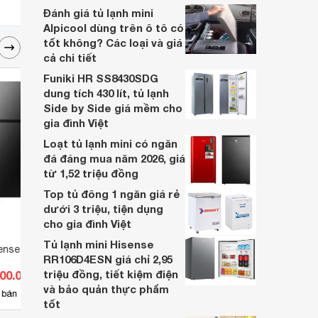
hàng chưa nắm được thông tin cũng như
Đánh giá tủ lạnh mini
lý do đầu tư.
Alpicool dùng trên ô tô có
tốt không? Các loại và giá
cả chi tiết
Funiki HR SS8430SDG
dung tích 430 lít, tủ lạnh
Side by Side giá mềm cho
gia đình Việt
Loạt tủ lạnh mini có ngăn
đá đáng mua năm 2026, giá
từ 1,52 triệu đồng
Top tủ đông 1 ngăn giá rẻ
dưới 3 triệu, tiện dụng
cho gia đình Việt
Tủ lạnh mini Hisense
nse Inverter 326 lít
Tủ lạnh Coex Inverter 255 lít RT-
Tủ lạn
RR106D4ESN giá chỉ 2,95
4005BS
RM-4
triệu đồng, tiết kiệm điện
900.000 đ
Giá từ 5.990.000 đ
Giá 
và bảo quản thực phẩm
4
 bán
Có
nơi bán
Có
tốt