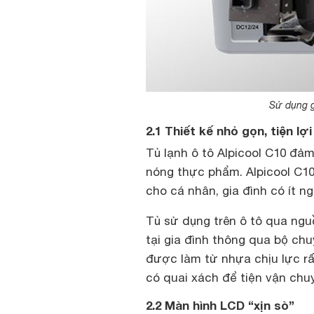
Sử dụng g
2.1 Thiết kế nhỏ gọn, tiện lợi
Tủ lạnh ô tô Alpicool C10 đả
nóng thực phẩm. Alpicool C10
cho cá nhân, gia đình có ít ng
Tủ sử dụng trên ô tô qua ngu
tại gia đình thông qua bộ chu
được làm từ nhựa chịu lực rấ
có quai xách để tiện vận chuy
2.2 Màn hình LCD “xịn sò”