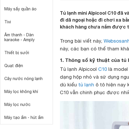
Máy sấy quần áo
Tủ lạnh mini Alpicool C10 đã 
đi dã ngoại hoặc đi chơi xa bằ
Tivi
khách hàng chưa nắm được thô
Âm thanh - Dàn
karaoke - Amply
Trong bài viết này,
Websosan
này, các bạn có thể tham khả
Thiết bị sưởi
1. Thông số kỹ thuật của tủ 
Quạt điện
Tủ lạnh
Alpicool
C10
là model 
dạng hộp nhỏ và sử dụng nguồ
Cây nước nóng lạnh
dù kiểu
tủ lạnh
ô tô hiện nay
Máy lọc không khí
C10 vẫn chinh phục được nhi
Máy lọc nước
Máy tạo ẩm - hút ẩm