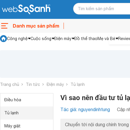
Danh mục sản phẩm
Công nghệ
Cuộc sống
Điện máy
Đồ thể thao
Mẹ và Bé
Revie
Trang chủ
Tin tức
Điện máy
Tủ lạnh
Vì sao nên đầu tư tủ l
Điều hòa
Tác giả: nguyendinhtung
Cập nh
Tủ lạnh
Chuyển tới nội dung chính trong 
Máy giặt