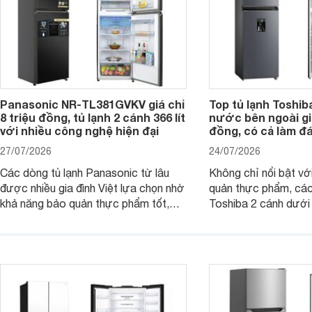
Panasonic NR-TL381GVKV giá chỉ
Top tủ lạnh Toshib
8 triệu đồng, tủ lạnh 2 cánh 366 lít
nước bên ngoài giá
với nhiều công nghệ hiện đại
đồng, có cả làm đ
27/07/2026
24/07/2026
Các dòng tủ lạnh Panasonic từ lâu
Không chỉ nổi bật vớ
được nhiều gia đình Việt lựa chọn nhờ
quản thực phẩm, các
khả năng bảo quản thực phẩm tốt,
Toshiba 2 cánh dướ
vận hành bền bỉ cùng nhiều công nghệ
trang bị vòi lấy nước
hiện đại. Tuy nhiên, mức giá thường
lợi, mang đến trải ng
cao hơn so với nhiều sản phẩm cùng
nghi hơn cho gia đình 
phân khúc khiến không ít người dùng
phải cân nhắc. Trên thị trường hiện
nay, Panasonic