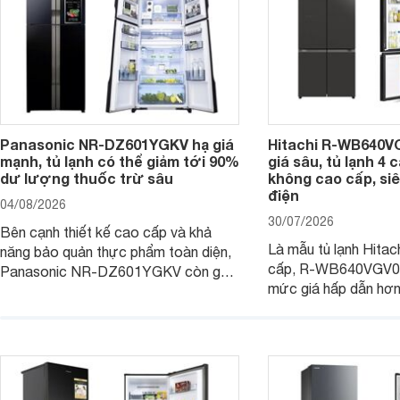
Panasonic NR-DZ601YGKV hạ giá
Hitachi R-WB640V
mạnh, tủ lạnh có thể giảm tới 90%
giá sâu, tủ lạnh 4
dư lượng thuốc trừ sâu
không cao cấp, siê
điện
04/08/2026
30/07/2026
Bên cạnh thiết kế cao cấp và khả
Là mẫu tủ lạnh Hitac
năng bảo quản thực phẩm toàn diện,
cấp, R-WB640VGV0 
Panasonic NR-DZ601YGKV còn gây
mức giá hấp dẫn hơ
chú ý với công nghệ Nanoe™ X độc
trình giảm giá, trở t
quyền, được hãng công bố có khả
đáng cân nhắc cho cá
năng giảm tới 90% dư lượng thuốc
đang tìm kiếm sản ph
trừ sâu còn tồn đọng trên thực phẩm.
nhiều công nghệ.