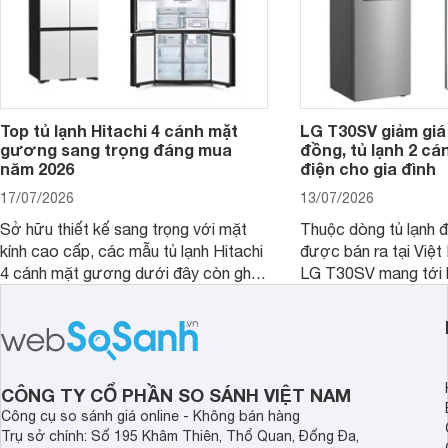
Top tủ lạnh Hitachi 4 cánh mặt
LG T30SV giảm giá 
gương sang trọng đáng mua
đồng, tủ lạnh 2 cá
năm 2026
điện cho gia đình
17/07/2026
13/07/2026
Sở hữu thiết kế sang trọng với mặt
Thuộc dòng tủ lạnh 
kính cao cấp, các mẫu tủ lạnh Hitachi
được bán ra tại Việ
4 cánh mặt gương dưới đây còn ghi
LG T30SV mang tới 
điểm nhờ dung tích lớn cùng nhiều
lượng với những trang
công nghệ bảo quản hiện đại, đáp ứng
mức giá bán dễ tiếp 
tốt nhu cầu lưu trữ thực phẩm của gia
nhiều khách hàng Việ
đình.
CÔNG TY CỔ PHẦN SO SÁNH VIỆT NAM
Công cụ so sánh giá online - Không bán hàng
Trụ sở chính: Số 195 Khâm Thiên, Thổ Quan, Đống Đa,