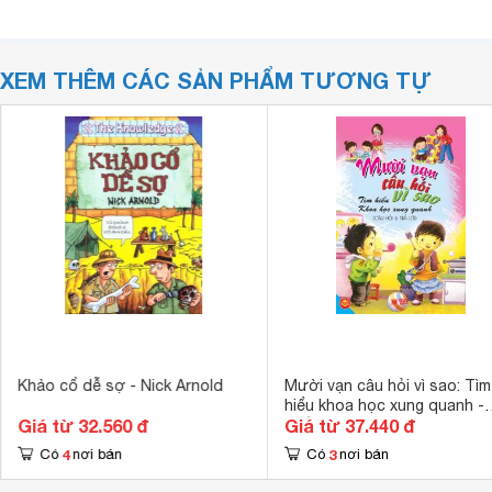
XEM THÊM CÁC SẢN PHẨM TƯƠNG TỰ
Khảo cổ dễ sợ - Nick Arnold
Mười vạn câu hỏi vì sao: Tìm
hiểu khoa học xung quanh -
Giá từ 32.560 đ
Giá từ 37.440 đ
Nhiều tác giả
4
3
Có
nơi bán
Có
nơi bán