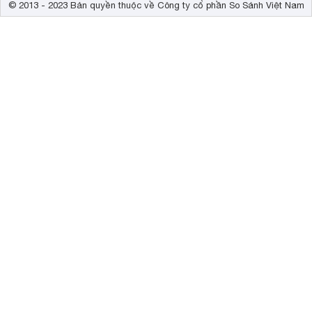
© 2013 - 2023 Bản quyền thuộc về Công ty cổ phần So Sánh Việt Nam
Công nghệ hình ảnh thông minh
Sản phẩm phần mềm công nghệ ánh sáng tự nhiên thế hệ II, 
tròn (gần giống với ánh sáng tự nhiên), tia sáng phát liên 
lâu không bị mỏi. Công nghệ hình ảnh
ánh sáng tự nhiên thế 
giúp bảo vệ được đôi mắt của người sử dụng trong suốt th