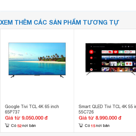
XEM THÊM CÁC SẢN PHẨM TƯƠNG TỰ
Google Tivi TCL 4K 65 inch
Smart QLED Tivi TCL 4K 55 i
65P737
55C726
Giá từ 9.050.000 đ
Giá từ 8.990.000 đ
52
15
Có
nơi bán
Có
nơi bán