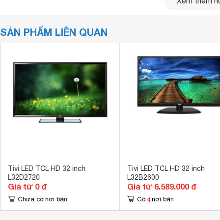
Xem thêm nộ
SẢN PHẨM LIÊN QUAN
Tivi LED TCL L32B2800 – Tivi 32 inch giá hợp tú
Thiết kế ấn tượng, độc đáo
Tivi LED
TCL L32B2800 thuộc dòng B2800 model 32 inch tiv
chất liệu cao cấp, bền bỉ góp phần bảo vệ sản phẩm không
Tivi LED TCL HD 32 inch
Tivi LED TCL HD 32 inch
đến một thiết kế khỏe khoắn, sang trọng giúp không gian n
L32D2720
L32B2600
Giá từ 0 đ
Giá từ 6.589.000 đ
4
Chưa có nơi bán
Có
nơi bán